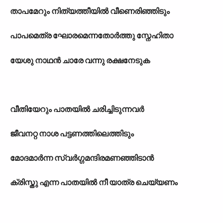
താപമേറും നിത്യത്തീയിൽ വീണെരിഞ്ഞിടും
പാപമെത്ര ഘോരമെന്നതോർത്തു സ്നേഹിതാ
യേശു നാഥൻ ചാരേ വന്നു രക്ഷനേടുക
വീതിയേറും പാതയിൽ ചരിച്ചിടുന്നവർ
ജീവനറ്റ നാശ പട്ടണത്തിലെത്തിടും
മോദമാർന്ന സ്വർഗ്ഗമന്ദിരമണഞ്ഞിടാൻ
ക്രിസ്തു എന്ന പാതയിൽ നീ യാത്ര ചെയ്യണം