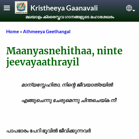
Skip to main content
Kristheeya Gaanavali
Sel
മലയാളം ക്രൈസ്തവ ഗാനങ്ങളുടെ മഹാശേഖരം
Breadcrumb
Home
Athmeeya Geethangal
Maanyasnehithaa, ninte
jeevayaathrayil
മാന്യസ്നേഹിതാ, നിന്റെ ജീവയാത്രയിൽ
എങ്ങുചെന്നു ചേരുമെന്നു ചിന്തചെയ്ക നീ
പാപഭാരം പേറി ഭൂവിൽ ജീവിക്കുന്നവർ