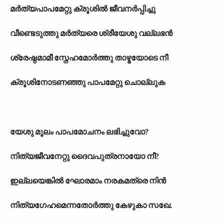
മർത്യപാപമേറ്റു ക്രൂശിൽ ജീവനർപ്പിച്ചു
വീണ്ടെടുത്തു മർത്യരെ ശ്രീയേശു വല്ലഭൻ
ശ്രേഷ്ഠമാമീ സ്നേഹമോർത്തു താഴ്മയോടെ നീ
ക്രൂശിനോടണഞ്ഞു പാപമേറ്റു ചൊല്ലുക
യേശു മൂലം പാപമോചനം ലഭിച്ചുവോ?
നിത്യജീവനേറ്റു ദൈവപുത്രനായോ നീ?
ഇല്ലയെങ്കിൽ ഘോരമാം നരകമത്രെ നിൻ
നിത്യഗേഹമെന്നതോർത്തു കേഴുകാ സഖേ.