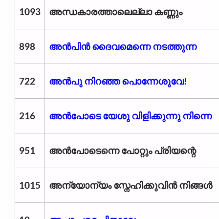
1093
അന്ധകാരത്താലെല്ലാ കണ്ണും
898
അൻപിൻ ദൈവമെന്നെ നടത്തുന്ന
722
അൻപു നിറഞ്ഞ പൊന്നേശുവേ!
216
അൻപോടെ യേശു വിളിക്കുന്നു നിന്നെ
951
അൻപോടെന്നെ പോറ്റും പ്രിയന്റെ
1015
അന്യോന്യം സ്നേഹിക്കുവിൻ നിങ്ങൾ