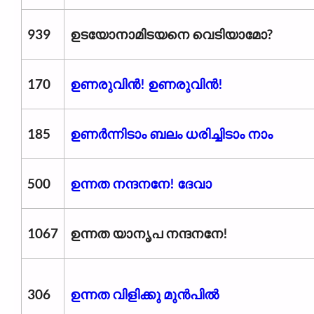
939
ഉടയോനാമിടയനെ വെടിയാമോ?
170
ഉണരുവിൻ! ഉണരുവിൻ!
185
ഉണർന്നിടാം ബലം ധരിച്ചിടാം നാം
500
ഉന്നത നന്ദനനേ! ദേവാ
1067
ഉന്നത യാനൃപ നന്ദനനേ!
306
ഉന്നത വിളിക്കു മുന്‍പില്‍