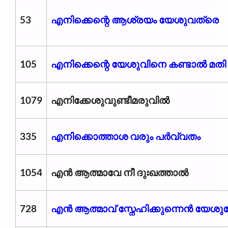
53
എനിക്കെന്റെ ആശ്രയം യേശുവത്രെ
105
എനിക്കെന്റെ യേശുവിനെ കണ്ടാൽ മതി
1079
എനിക്കേശുവുണ്ടീമരുവിൽ
335
എനിക്കൊത്താശ വരും പർവ്വതം
1054
എൻ ആത്മാവേ നീ ദുഃഖത്താൽ
728
എൻ ആത്മാവ് സ്നേഹിക്കുന്നെൻ യേശു