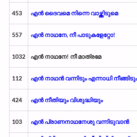
453
എൻ ദൈവമെ നിന്നെ വാഴ്ത്തിടുമെ
557
എൻ നാഥനേ, നീ പാടുകളേറ്റോ!
1032
എൻ നാഥനേ! നീ മാത്രമേ
112
എൻ നാഥൻ വന്നിടും എന്നാധി നീങ്ങിടു
424
എൻ നീതിയും വിശുദ്ധിയും
103
എൻ പ്രാണനാഥനേശു വന്നിടുവാൻ