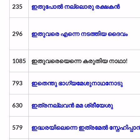
235
ഇതുപോൽ നല്ലൊരു രക്ഷകൻ
296
ഇതുവരെ എന്നെ നടത്തിയ ദൈവം
1085
ഇതുവരെയെന്നെ കരുതിയ നാഥാ!
793
ഇതെന്തു ഭാഗ്യമേശുനാഥനോടു
630
ഇത്രനല്ലവൻ മമ ശ്രീയേശു
579
ഇദ്ധരയിലെന്നെ ഇത്രമേൽ സ്നേഹിപ്പാ