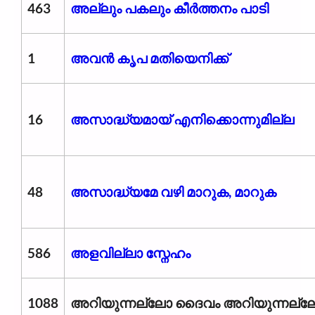
463
അല്ലും പകലും കീർത്തനം പാടി
1
അവന്‍ കൃപ മതിയെനിക്ക്
16
അസാദ്ധ‍്യമായ് എനിക്കൊന്നുമില്ല
48
അസാദ്ധ‍്യമേ വഴി മാറുക, മാറുക
586
അളവില്ലാ സ്നേഹം
1088
അറിയുന്നല്ലോ ദൈവം അറിയുന്നല്