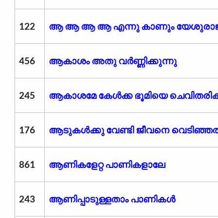
122
ആ ആ ആ ആ എന്നു കാണും യേശുര
456
ആകാശം അതു വർണ്ണിക്കുന്നു
245
ആകാശമേ കേൾക്ക ഭൂമിയെ ചെവിതരി
176
ആടുകൾക്കു വേണ്ടി ജീവനെ വെടിഞ്ഞ
861
ആണികളേറ്റ പാണികളാലേ
243
ആണിപ്പാടുള്ളതാം പാണികൾ