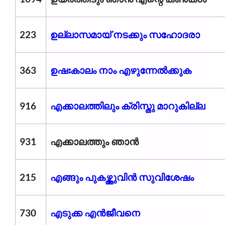
223
ഉല്ലാസമായ് നടക്കും സഹോദരാ
363
ഉഷഃകാലം നാം എഴുന്നേൽക്കുക
916
എക്കാലത്തിലും ക്രിസ്തു മാറുകില്ല
931
എക്കാലത്തും ഞാൻ
215
എങ്ങും പുകഴ്ത്തുവിൻ സുവിശേഷം
730
എടുക്ക എൻജീവനെ