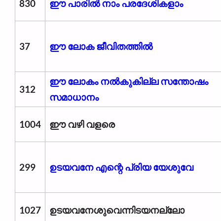
830
ഈ പാരിൽ നാം പരദേശികളാം
37
ഈ ലോക ജീവിതത്തില്‍
ഈ ലോകം നൽകുകില്ല സന്തോഷം
312
സമാധാനം
1004
ഈ വഴി വളരെ
299
ഉടയവനേ എന്റെ പ്രിയ യേശുവേ
1027
ഉടയവനേശുവെന്നിടയനല്ലോ