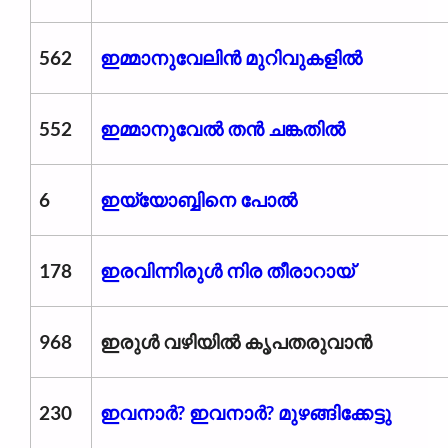
562
ഇമ്മാനുവേലിൻ മുറിവുകളിൽ
552
ഇമ്മാനുവേൽ തൻ ചങ്കതിൽ
6
ഇയ്യോബ്ബിനെ പോൽ
178
ഇരവിന്നിരുൾ നിര തീരാറായ്
968
ഇരുൾ വഴിയിൽ കൃപതരുവാൻ
230
ഇവനാർ? ഇവനാർ? മുഴങ്ങിക്കേട്ടു