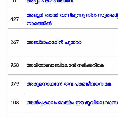
10
അപ്പാ പരമ പിതാവേ
അബ്ബാ! താത! വന്നിടുന്നു നിൻ സുതന്റ
427
നാമത്തിൽ
267
അബ്രാഹാമിന്‍ പുത്രാ
958
അരിയാബാബിലോൻ നദിക്കരികേ
379
അരുമനാഥനേ! തവ പരമജീവനെ മമ
108
അൽപ്പകാലം മാത്രം ഈ ഭൂവിലെ വാസ