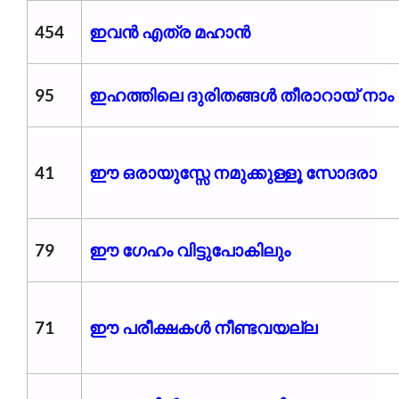
454
ഇവൻ എത്ര മഹാൻ
95
ഇഹത്തിലെ ദുരിതങ്ങൾ തീരാറായ് നാം
41
ഈ ഒരായുസ്സേ നമുക്കുള്ളൂ സോദരാ
79
ഈ ഗേഹം വിട്ടുപോകിലും
71
ഈ പരീക്ഷകള്‍ നീണ്ടവയല്ല