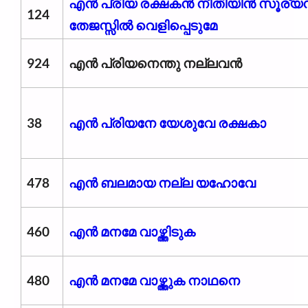
എൻ പ്രിയ രക്ഷകൻ നീതിയിൻ സൂര്യ
124
തേജസ്സിൽ വെളിപ്പെടുമേ
924
എൻ പ്രിയനെന്തു നല്ലവൻ
38
എന്‍ പ്രിയനേ യേശുവേ രക്ഷകാ
478
എൻ ബലമായ നല്ല യഹോവേ
460
എൻ മനമേ വാഴ്ത്തിടുക
480
എൻ മനമേ വാഴ്ത്തുക നാഥനെ