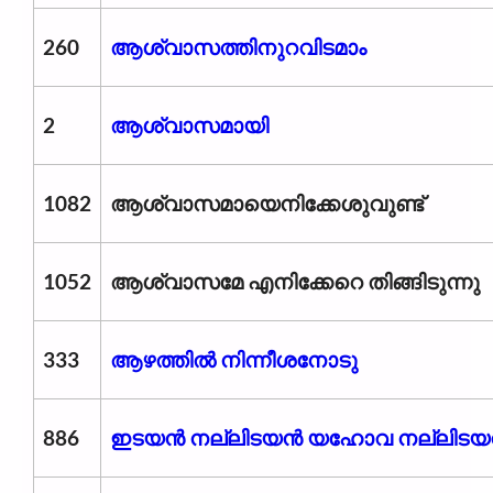
260
ആശ്വാസത്തിനുറവിടമാം
2
ആശ്വാസമായി
1082
ആശ്വാസമായെനിക്കേശുവുണ്ട്
1052
ആശ്വാസമേ എനിക്കേറെ തിങ്ങിടുന്നു
333
ആഴത്തിൽ നിന്നീശനോടു
886
ഇടയൻ നല്ലിടയൻ യഹോവ നല്ലിട