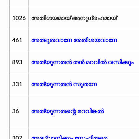
1026
അതിശയമായ് അനുഗ്രഹമായ്
461
അത്ഭുതവാനേ അതിശയവാനേ
893
അത്യുന്നതൻ തൻ മറവിൽ വസിക്കും
331
അത്യുന്നതൻ സുതനേ
36
അത്യുന്നതന്റെ മറവിങ്കല്‍
307
അദ്ധ്വാനിക്കും സ്നേഹിതരെ