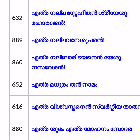
എത്ര നല്ല സ്നേഹിതൻ ശ്രീയേശു
632
മഹാരാജൻ!
889
എത്ര നല്ലവനേശുപരൻ!
എത്ര നല്ലോരിടയനെൻ യേശു
860
നസറേശൻ!
652
എത്ര മധുരം തൻ നാമം
616
എത്ര വിശ്വസ്തനെൻ സ്വർഗ്ഗീയ താത
880
എത്ര ശുഭം എത്ര മോഹനം സോദര