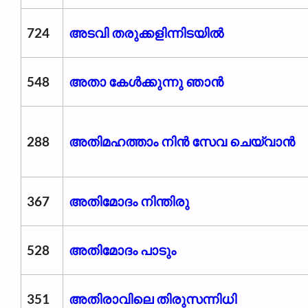
724
അടവി തരുക്കളിന്നിടയിൽ
548
അതാ കേൾക്കുന്നു ഞാൻ
288
അതിമഹത്താം നിന്‍ സേവ ചെയ്വാന്‍
367
അതിമോദം നിന്തിരു
528
അതിമോദം പാടും
351
അതിരാവിലെ തിരുസന്നിധി