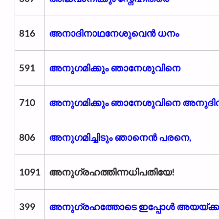
816
അനാദിനാഥനേശുവെൻ ധനം
591
അനുഗമിക്കും ഞാനേശുവിനെ
710
അനുഗമിക്കും ഞാനേശുവിനെ അനുദി
806
അനുഗമിച്ചിടും ഞാനെൻ പരനെ,
1091
അനുഗ്രഹത്തിന്നധിപതിയേ!
399
അനുഗ്രഹത്തോടെ ഇപ്പോൾ അയയ്ക്ക