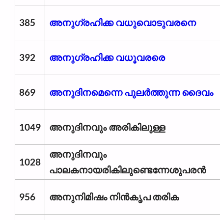
385
അനുഗ്രഹിക്ക വധുവൊടുവരനെ
392
അനുഗ്രഹിക്ക വധൂവരരെ
869
അനുദിനമെന്നെ പുലർത്തുന്ന ദൈവം
1049
അനുദിനവും അരികിലുള്ള
അനുദിനവും
1028
പാലകനായരികിലുണ്ടെന്നേശുപരൻ
956
അനുനിമിഷം നിൻകൃപ തരിക