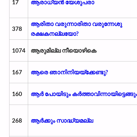
17
ആരാധ‍്യന്‍ യേശുപരാ
ആരിതാ വരുന്നാരിതാ വരുന്നേശു
378
രക്ഷകനല്ലയോ?
1074
ആരുമില്ല നീയൊഴികെ
167
ആരെ ഞാനിനിയയ്ക്കേണ്ടു?
160
ആർ പോയിടും കർത്താവിന്നായിട്ടെങ്ങു
268
ആര്‍ക്കും സാദ്ധ‍്യമല്ല