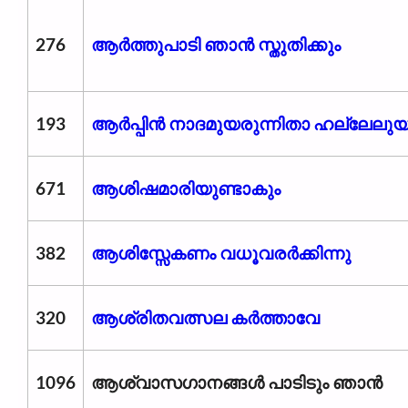
276
ആര്‍ത്തുപാടി ഞാന്‍ സ്തുതിക്കും
193
ആർപ്പിൻ നാദമുയരുന്നിതാ ഹല്ലേലുയ
671
ആശിഷമാരിയുണ്ടാകും
382
ആശിസ്സേകണം വധൂവരർക്കിന്നു
320
ആശ്രിതവത്സല കർത്താവേ
1096
ആശ്വാസഗാനങ്ങൾ പാടിടും ഞാൻ