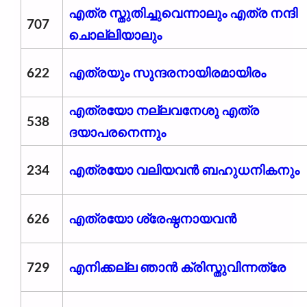
എത്ര സ്തുതിച്ചുവെന്നാലും എത്ര നന്ദി
707
ചൊല്ലിയാലും
622
എത്രയും സുന്ദരനായിരമായിരം
എത്രയോ നല്ലവനേശു എത്ര
538
ദയാപരനെന്നും
234
എത്രയോ വലിയവൻ ബഹുധനികനും
626
എത്രയോ ശ്രേഷ്ഠനായവൻ
729
എനിക്കല്ല ഞാൻ ക്രിസ്തുവിന്നത്രേ