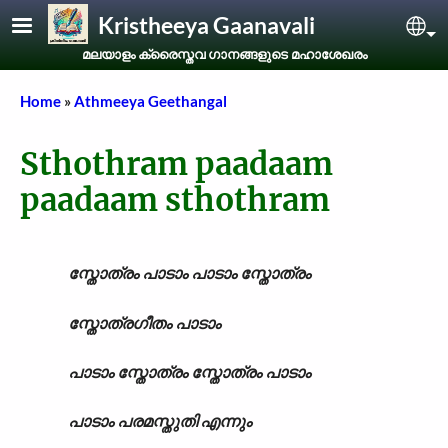
Skip to main content
Kristheeya Gaanavali
Sel
മലയാളം ക്രൈസ്തവ ഗാനങ്ങളുടെ മഹാശേഖരം
Breadcrumb
Home
Athmeeya Geethangal
Sthothram paadaam
paadaam sthothram
സ്തോത്രം പാടാം പാടാം സ്തോത്രം
സ്തോത്രഗീതം പാടാം
പാടാം സ്തോത്രം സ്തോത്രം പാടാം
പാടാം പരമസ്തുതി എന്നും