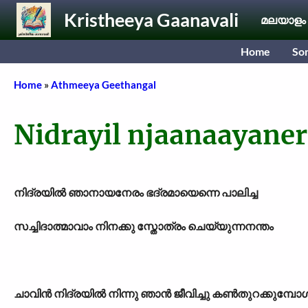
Skip to main content
Kristheeya Gaanavali
മലയാളം
Home
So
Breadcrumb
Home
Athmeeya Geethangal
Nidrayil njaanaayane
നിദ്രയിൽ ഞാനായനേരം ഭദ്രമായെന്നെ പാലിച്ച
സച്ചിദാത്മാവാം നിനക്കു സ്തോത്രം ചെയ്യുന്നനന്തം
ചാവിൻ നിദ്രയിൽ നിന്നു ഞാൻ ജീവിച്ചു കൺതുറക്കുമ്പോ