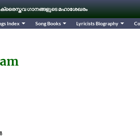
 ക്രൈസ്തവ ഗാനങ്ങളുടെ മഹാശേഖരം
ngs Index
Song Books
Lyricists Biography
Co
ram
ൾ