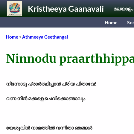
Skip to main content
Kristheeya Gaanavali
മലയാളം
Home
So
Breadcrumb
Home
Athmeeya Geethangal
Ninnodu praarthhipp
നിന്നോടു പ്രാർത്ഥിപ്പാൻ പ്രിയ പിതാവേ!
വന്ന നിൻ മക്കളെ ചെവിക്കൊണ്ടാലും
യേശുവിൻ നാമത്തിൽ വന്നിതാ ഞങ്ങൾ