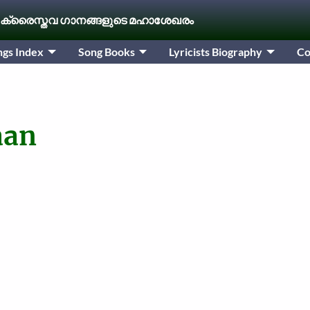
 ക്രൈസ്തവ ഗാനങ്ങളുടെ മഹാശേഖരം
ngs Index
Song Books
Lyricists Biography
Co
aan