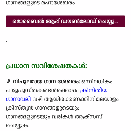
ഗാനങ്ങളുടെ മഹാശേഖരം
മൊബൈൽ ആപ്പ് ഡൗൺലോഡ് ചെയ്യുക
.
പ്രധാന സവിശേഷതകൾ:
🎵
വിപുലമായ ഗാന ശേഖരം:
ഒന്നിലധികം
പാട്ടുപുസ്തകങ്ങൾക്കൊപ്പം
ക്രിസ്തീയ
ഗാനാവലി
വഴി ആയിരക്കണക്കിന് മലയാളം
ക്രിസ്ത്യൻ ഗാനങ്ങളുടെയും
ഗാനങ്ങളുടെയും വരികൾ ആക്‌സസ്
ചെയ്യുക.