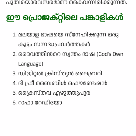
പുതിയൊരവസരമാണ് കൈവന്നിരിക്കുന്നത്.
ഈ പ്രൊജക്റ്റിലെ പങ്കാളികള്‍
മലയാള ഭാഷയെ സ്നേഹിക്കുന്ന ഒരു
കൂട്ടം സന്നദ്ധപ്രവർത്തകർ
ദൈവത്തിന്‍റെ സ്വന്തം ഭാഷ (God's Own
Language)
ഡിജിറ്റല്‍ ക്രിസ്ത്യന്‍ ലൈബ്രറി
ദി ഫ്രീ ബൈബിൾ ഫൌണ്ടേഷൻ
ക്രൈസ്തവ എഴുത്തുപുര
റാഫാ റേഡിയോ