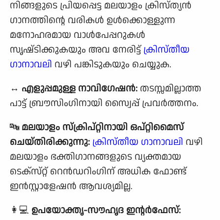
നിങ്ങളുടെ പ്രിയപ്പെട്ട മലയാളം ക്രിസ്ത്യൻ
ഗാനത്തിൻ്റെ വരികൾ ഉൾക്കൊള്ളുന്ന
മനോഹരമായ വാൾപേപ്പറുകൾ
സൃഷ്‌ടിക്കുകയും അവ നേരിട്ട്
ക്രിസ്തീയ
ഗാനാവലി
വഴി പങ്കിടുകയും ചെയ്യുക.
↔️
എളുപ്പമുള്ള നാവിഗേഷൻ:
തടസ്സമില്ലാത്ത
പാട്ട് ബ്രൗസിംഗിനായി സ്വൈപ്പ് പ്രവർത്തനം.
🔤
മലയാളം സ്‌ക്രിപ്റ്റിനായി ഒപ്റ്റിമൈസ്
ചെയ്‌തിരിക്കുന്നു:
ക്രിസ്തീയ ഗാനാവലി
വഴി
മലയാളം ഭക്തിഗാനങ്ങളുടെ വ്യക്തമായ
ടെക്‌സ്‌റ്റ് റെൻഡറിംഗിന് അധിക ഫോണ്ട്
ഇൻസ്റ്റാളേഷൻ ആവശ്യമില്ല.
👩💻
ഉപയോക്തൃ-സൗഹൃദ ഇൻ്റർഫേസ്: