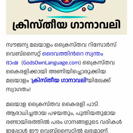
സൗജന്യ മലയാളം ക്രൈസ്തവ റിസോര്‍സ്
വെബ്‌സൈറ്റ്
ദൈവത്തിന്‍റെ സ്വന്തം
ഭാഷ
(
GodsOwnLanguage.com
) ക്രൈസ്തവ
കൈരളിക്കായി അണിയിച്ചൊരുക്കിയ
മലയാളം '
ക്രിസ്തീയ ഗാനാവലി
'
യിലേക്ക്
സ്വാഗതം!
മലയാള ക്രൈസ്തവ കൈരളി പാടി
ആരാധിച്ചതായ പഴയതും, പുതിയതുമായ
രണ്ടായിരത്തില്‍ പരം ഗാനങ്ങളുടെ വരികള്‍
ഇപ്പോള്‍ ഈ വെബ്‌സൈറ്റില്‍ ലഭ്യമാണ്.