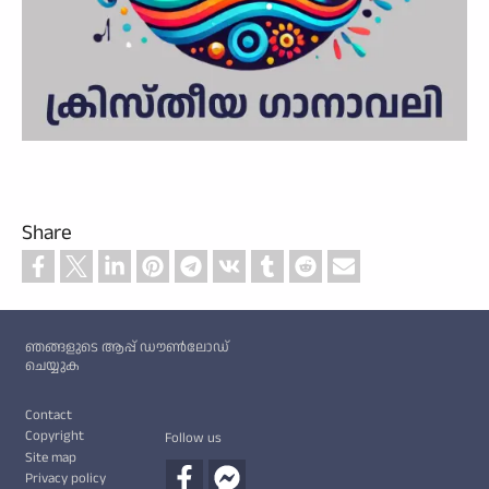
Share
Custom footer
ഞങ്ങളുടെ ആപ്പ് ഡൗൺലോഡ്
ചെയ്യുക
Footer
Contact
Copyright
Follow us
Site map
Privacy policy