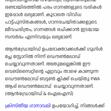
രണ്ടായിരത്തില്‍ പരം ഗാനങ്ങളുടെ വരികള്‍
ഇപ്പോള്‍ ലഭ്യമാണ്. കൂടാതെ വിവിധ
പാട്ട്പുസ്തകങ്ങള്‍, ഗാനരചയിതാക്കളുടെ
ജീവചരിത്രം, ഗാനങ്ങള്‍ രചിക്കാന്‍ ഇടയായ
സന്ദര്‍ഭം എന്നിവയും ലഭ്യമാണ്.
ആൻഡ്രോയിഡ് ഉപഭോക്താക്കൾക്ക് ഗൂഗിൾ
പ്ലേ സ്റ്റോറിൽ നിന്ന് ഡൌൺലോഡ്
ചെയ്യാവുന്നതാണ്. അതുമല്ലെങ്കിൽ ഈ
വെബ്സൈറ്റിന്റെ ഏറ്റവും താഴെ കാണുന്ന
ഡൌൺലോഡ് ബട്ടൺ ക്ലിക്ക് ചെയ്തു PWA
ആപ്പ് ഡൌൺലോഡ് ചെയ്യാവുന്നതാണ്.
(ആൻഡ്രോയിഡ് & ഐഒഎസ്)
ക്രിസ്തീയ ഗാനാവലി
ഉപയോഗിച്ച്, നിങ്ങൾക്ക്