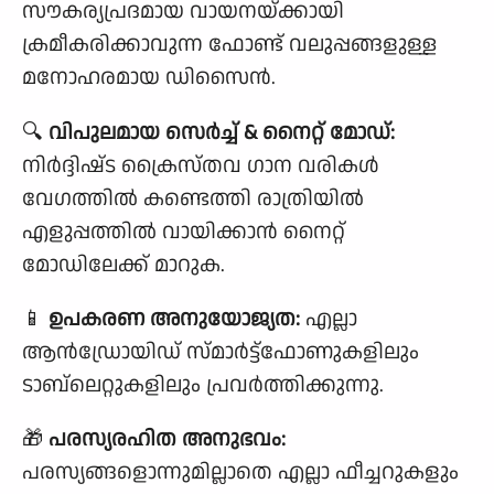
സൗകര്യപ്രദമായ വായനയ്ക്കായി
ക്രമീകരിക്കാവുന്ന ഫോണ്ട് വലുപ്പങ്ങളുള്ള
മനോഹരമായ ഡിസൈൻ.
🔍
വിപുലമായ സെർച്ച് & നൈറ്റ് മോഡ്:
നിർദ്ദിഷ്‌ട ക്രൈസ്തവ ഗാന വരികൾ
വേഗത്തിൽ കണ്ടെത്തി രാത്രിയിൽ
എളുപ്പത്തിൽ വായിക്കാൻ നൈറ്റ്
മോഡിലേക്ക് മാറുക.
📱
ഉപകരണ അനുയോജ്യത:
എല്ലാ
ആൻഡ്രോയിഡ് സ്മാർട്ട്‌ഫോണുകളിലും
ടാബ്‌ലെറ്റുകളിലും പ്രവർത്തിക്കുന്നു.
🎁
പരസ്യരഹിത അനുഭവം:
പരസ്യങ്ങളൊന്നുമില്ലാതെ എല്ലാ ഫീച്ചറുകളും