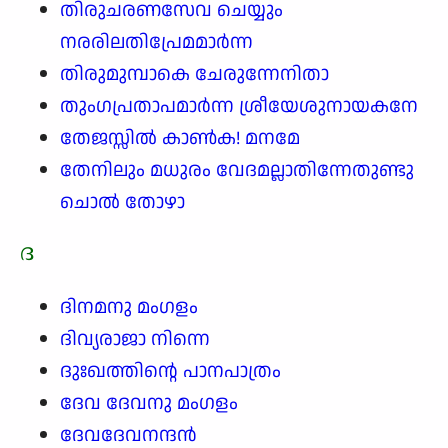
തിരുചരണസേവ ചെയ്യും
നരരിലതിപ്രേമമാർന്ന
തിരുമുമ്പാകെ ചേരുന്നേനിതാ
തുംഗപ്രതാപമാർന്ന ശ്രീയേശുനായകനേ
തേജസ്സിൽ കാൺക! മനമേ
തേനിലും മധുരം വേദമല്ലാതിന്നേതുണ്ടു
ചൊൽ തോഴാ
ദ
ദിനമനു മംഗളം
ദിവ്യരാജാ നിന്നെ
ദുഃഖത്തിന്റെ പാനപാത്രം
ദേവ ദേവനു മംഗളം
ദേവദേവനന്ദൻ