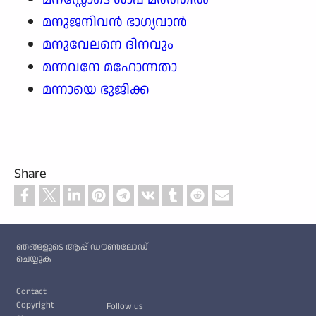
മനുജനിവൻ ഭാഗ്യവാൻ
മനുവേലനെ ദിനവും
മന്നവനേ മഹോന്നതാ
മന്നായെ ഭുജിക്ക
Share
Custom footer
ഞങ്ങളുടെ ആപ്പ് ഡൗൺലോഡ്
ചെയ്യുക
Footer
Contact
Copyright
Follow us