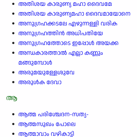
അതിശയ കാരുണ്യ മഹാ ദൈവമേ
അതിശയ കാരുണ്യമഹാ ദൈവമായോനെ
അനുഗ്രഹക്കടലേ എഴുന്നള്ളി വരിക
അനുഗ്രഹത്തിൻ അധിപതിയേ
അനുഗ്രഹത്തോടെ ഇപ്പോൾ അയക്ക
അന്ധകാരത്താൽ എല്ലാ കണ്ണും
മങ്ങുമ്പോൾ
അരുമയുള്ളേശുവേ
അരുൾക ദേവാ
ആ
ആത്മ പരിശ്ചേദന-സത്യ-
ആത്മസുഖം പോലെ
ആത്മാവാം വഴികാട്ടി