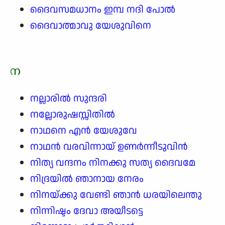
ദൈവസമധാനം ഇമ്പ നദി പോൽ
ദൈവാത്മാവു യേശുവിനെ
ന
നല്ലാരിൽ സുന്ദരി
നല്ലോരുഷസ്സിതിൽ
നാഥനെ എൻ യേശുവേ
നാഥൻ വരവിന്നായ് ഉണർന്നീടുവിൻ
നിത്യ വന്ദനം നിനക്കു സത്യ ദൈവമേ
നിദ്രയിൽ ഞാനായ നേരം
നിനയ്ക്കു വേണ്ടി ഞാൻ ധരയിലെന്തു
നിന്നിഷ്ടം ദേവാ അയീടട്ടെ