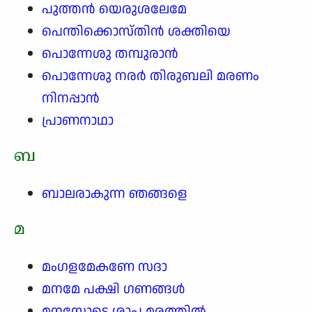
പുത്തൻ യെരുശലേമേ
പെന്തിക്കൊസ്തിൻ ശക്തിയെ
പൊന്നേശു തമ്പുരാൻ
പൊന്നേശു നരർ തിരുബലി മരണം
നിനപ്പാൻ
പ്രാണനാഥാ
ബ
ബാലരാകുന്ന ഞങ്ങളെ
മ
മംഗളമേകണേ സദാ
മനമേ പക്ഷി ഗണങ്ങൾ
മനസ്സോടെ ശാപ മരത്തിൽ