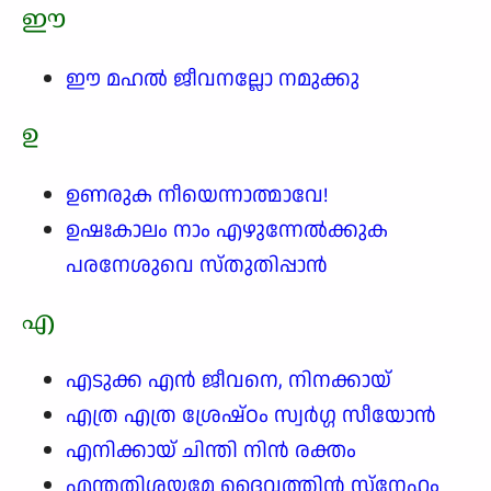
ഈ
ഈ മഹൽ ജീവനല്ലോ നമുക്കു
ഉ
ഉണരുക നീയെന്നാത്മാവേ!
ഉഷഃകാലം നാം എഴുന്നേൽക്കുക
പരനേശുവെ സ്തുതിപ്പാൻ
എ
എടുക്ക എൻ ജീവനെ, നിനക്കായ്
എത്ര എത്ര ശ്രേഷ്ഠം സ്വർഗ്ഗ സീയോൻ
എനിക്കായ് ചിന്തി നിൻ രക്തം
എന്തതിശയമേ ദൈവത്തിൻ സ്നേഹം