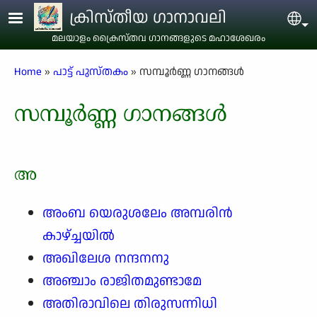
Skip to main content
ക്രിസ്തീയ ഗാനാവലി
Sel
മലയാളം ക്രൈസ്തവ ഗാനങ്ങളുടെ മഹാശേഖരം
Breadcrumb
Home
പാട്ട് പുസ്തകം
സമ്പൂർണ്ണ ഗാനങ്ങൾ
സമ്പൂർണ്ണ ഗാനങ്ങൾ
അ
അംബ യെരുശലേം അമ്പരിൻ
കാഴ്ച്ചയിൽ
അഖിലേശ നന്ദനനു
അഞ്ചാം രാജിതമുണ്ടാമേ
അതിരാവിലെ തിരുസന്നിധി