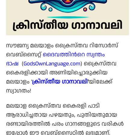
സൗജന്യ മലയാളം ക്രൈസ്തവ റിസോര്‍സ്
വെബ്‌സൈറ്റ്
ദൈവത്തിന്‍റെ സ്വന്തം
ഭാഷ
(
GodsOwnLanguage.com
) ക്രൈസ്തവ
കൈരളിക്കായി അണിയിച്ചൊരുക്കിയ
മലയാളം '
ക്രിസ്തീയ ഗാനാവലി
'
യിലേക്ക്
സ്വാഗതം!
മലയാള ക്രൈസ്തവ കൈരളി പാടി
ആരാധിച്ചതായ പഴയതും, പുതിയതുമായ
രണ്ടായിരത്തില്‍ പരം ഗാനങ്ങളുടെ വരികള്‍
ഇപ്പോള്‍ ഈ വെബ്‌സൈറ്റില്‍ ലഭ്യമാണ്.