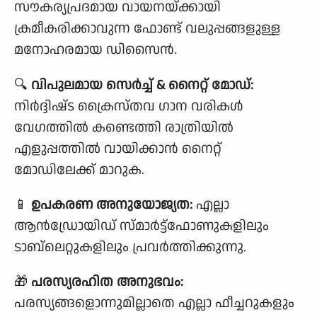
സൗകര്യപ്രദമായ വായനയ്ക്കായി
ക്രമീകരിക്കാവുന്ന ഫോണ്ട് വലുപ്പങ്ങളുള്ള
മനോഹരമായ ഡിസൈൻ.
🔍
വിപുലമായ സെർച്ച് & നൈറ്റ് മോഡ്:
നിർദ്ദിഷ്‌ട ക്രൈസ്തവ ഗാന വരികൾ
വേഗത്തിൽ കണ്ടെത്തി രാത്രിയിൽ
എളുപ്പത്തിൽ വായിക്കാൻ നൈറ്റ്
മോഡിലേക്ക് മാറുക.
📱
ഉപകരണ അനുയോജ്യത:
എല്ലാ
ആൻഡ്രോയിഡ് സ്മാർട്ട്‌ഫോണുകളിലും
ടാബ്‌ലെറ്റുകളിലും പ്രവർത്തിക്കുന്നു.
🎁
പരസ്യരഹിത അനുഭവം:
പരസ്യങ്ങളൊന്നുമില്ലാതെ എല്ലാ ഫീച്ചറുകളും