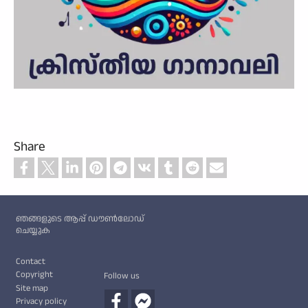
Share
Custom footer
ഞങ്ങളുടെ ആപ്പ് ഡൗൺലോഡ്
ചെയ്യുക
Footer
Contact
Copyright
Follow us
Site map
Privacy policy