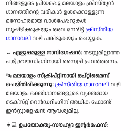
നിങ്ങളുടെ പ്രിയപ്പെട്ട മലയാളം ക്രിസ്ത്യൻ
ഗാനത്തിൻ്റെ വരികൾ ഉൾക്കൊള്ളുന്ന
മനോഹരമായ വാൾപേപ്പറുകൾ
സൃഷ്‌ടിക്കുകയും അവ നേരിട്ട്
ക്രിസ്തീയ
ഗാനാവലി
വഴി പങ്കിടുകയും ചെയ്യുക.
↔️
എളുപ്പമുള്ള നാവിഗേഷൻ:
തടസ്സമില്ലാത്ത
പാട്ട് ബ്രൗസിംഗിനായി സ്വൈപ്പ് പ്രവർത്തനം.
🔤
മലയാളം സ്‌ക്രിപ്റ്റിനായി ഒപ്റ്റിമൈസ്
ചെയ്‌തിരിക്കുന്നു:
ക്രിസ്തീയ ഗാനാവലി
വഴി
മലയാളം ഭക്തിഗാനങ്ങളുടെ വ്യക്തമായ
ടെക്‌സ്‌റ്റ് റെൻഡറിംഗിന് അധിക ഫോണ്ട്
ഇൻസ്റ്റാളേഷൻ ആവശ്യമില്ല.
👩💻
ഉപയോക്തൃ-സൗഹൃദ ഇൻ്റർഫേസ്: