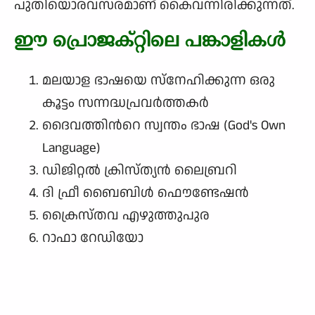
പുതിയൊരവസരമാണ് കൈവന്നിരിക്കുന്നത്.
ഈ പ്രൊജക്റ്റിലെ പങ്കാളികള്‍
മലയാള ഭാഷയെ സ്നേഹിക്കുന്ന ഒരു
കൂട്ടം സന്നദ്ധപ്രവർത്തകർ
ദൈവത്തിന്‍റെ സ്വന്തം ഭാഷ (God's Own
Language)
ഡിജിറ്റല്‍ ക്രിസ്ത്യന്‍ ലൈബ്രറി
ദി ഫ്രീ ബൈബിൾ ഫൌണ്ടേഷൻ
ക്രൈസ്തവ എഴുത്തുപുര
റാഫാ റേഡിയോ