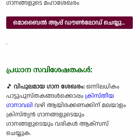
ഗാനങ്ങളുടെ മഹാശേഖരം
മൊബൈൽ ആപ്പ് ഡൗൺലോഡ് ചെയ്യുക
.
പ്രധാന സവിശേഷതകൾ:
🎵
വിപുലമായ ഗാന ശേഖരം:
ഒന്നിലധികം
പാട്ടുപുസ്തകങ്ങൾക്കൊപ്പം
ക്രിസ്തീയ
ഗാനാവലി
വഴി ആയിരക്കണക്കിന് മലയാളം
ക്രിസ്ത്യൻ ഗാനങ്ങളുടെയും
ഗാനങ്ങളുടെയും വരികൾ ആക്‌സസ്
ചെയ്യുക.