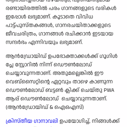
രണ്ടായിരത്തില്‍ പരം ഗാനങ്ങളുടെ വരികള്‍
ഇപ്പോള്‍ ലഭ്യമാണ്. കൂടാതെ വിവിധ
പാട്ട്പുസ്തകങ്ങള്‍, ഗാനരചയിതാക്കളുടെ
ജീവചരിത്രം, ഗാനങ്ങള്‍ രചിക്കാന്‍ ഇടയായ
സന്ദര്‍ഭം എന്നിവയും ലഭ്യമാണ്.
ആൻഡ്രോയിഡ് ഉപഭോക്താക്കൾക്ക് ഗൂഗിൾ
പ്ലേ സ്റ്റോറിൽ നിന്ന് ഡൌൺലോഡ്
ചെയ്യാവുന്നതാണ്. അതുമല്ലെങ്കിൽ ഈ
വെബ്സൈറ്റിന്റെ ഏറ്റവും താഴെ കാണുന്ന
ഡൌൺലോഡ് ബട്ടൺ ക്ലിക്ക് ചെയ്തു PWA
ആപ്പ് ഡൌൺലോഡ് ചെയ്യാവുന്നതാണ്.
(ആൻഡ്രോയിഡ് & ഐഒഎസ്)
ക്രിസ്തീയ ഗാനാവലി
ഉപയോഗിച്ച്, നിങ്ങൾക്ക്