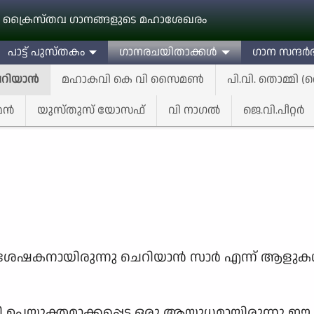
 ക്രൈസ്തവ ഗാനങ്ങളുടെ മഹാശേഖരം
പാട്ട് പുസ്തകം
ഗാനരചയിതാക്കള്‍
ഗാന സന്ദര്‍ഭ
റിയാന്‍
മഹാകവി കെ വി സൈമണ്‍
പി.വി. തൊമ്മി 
ന്‍
യുസ്‌തുസ്‌ യോസഫ്‌
വി നാഗല്‍
ജെ.വി.പീറ്റർ
േഷകനായിരുന്നു ചെറിയാന്‍ സാര്‍ എന്ന് ആളുകള്‍ 
യി ഉപയുക്തമാക്കപ്പെട്ട ഒരു ആയുധമായിരുന്നു 