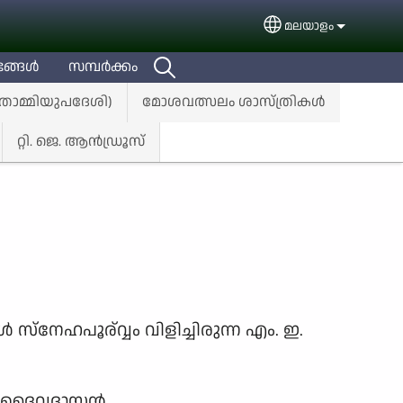
മലയാളം
Select your languag
ങ്ങള്‍
സമ്പര്‍ക്കം
(തൊമ്മിയുപദേശി)
മോശവത്സലം ശാസ്ത്രികൾ
റ്റി. ജെ. ആൻഡ്രൂസ്
സ്നേഹപൂര്വ്വം വിളിച്ചിരുന്ന എം. ഇ.
ഈ ദൈവദാസന്‍.