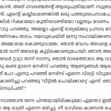
ന്‍. അത് ഗവണ്മെതന്റ് ആശുപത്രിയാണ്. സുബ്രമണ
്ട്. എന്റെ് കയ്യിലാ‍ണെങ്കില്‍ ഒരു പത്തുപൈസാ
ള്‍ റിക്ഷായോ കുതിരവണ്ടിയോ വല്ലതും വേണം. എന
ോടു പറഞ്ഞു. 'അയ്യോ എന്റെ് ഭാ‍ര്യയ്ക്കു പ്രസ
ദിവസത്തിനകം തരാം. ദയവുചെയ്ത് ഒന്നു സഹായിക്കണ
സ് അമ്മായെ കൊണ്ടുവാങ്കേ'. ഞാന്‍ വേഗം അവളെ കൂ
ാര്‍ വന്ന് അവളെ കൂട്ടിക്കൊണ്ടുപോയി. ഞാന്‍ അങ്
‍ റ്റാറ്റാ തന്ന് നടന്നു. ഞാന്‍ ഭാരത്തോടെ ആ വാ
ു കണ്ട ഉടനെ നേഴ്സ് പറഞ്ഞു 'ആണുങ്ങള്‍ ആരും ഇ
് പോ' എന്നു പറഞ്ഞ് നേഴ്സ് എന്നെ വിരട്ടി വിടുമ്പോള
ച്ചു പറഞ്ഞു 'വീട്ടില്‍ പൊയ്ക്കാട്ടെ' എന്ന്. ഞാന്
ന്നധിപതി'."
 സാത്താന്‍ തന്ന ചിന്തയായിരിക്കുമോ എന്തോ! ഇത്
ന്ത ആ രാത്രി എന്നെ ഭരിച്ചു. നീ രാവിലെ കാണാന്‍