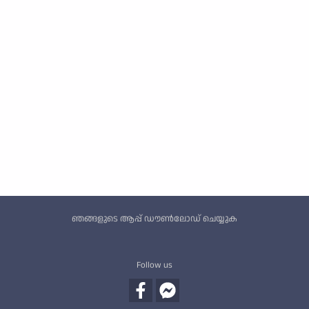
Custom footer
ഞങ്ങളുടെ ആപ്പ് ഡൗൺലോഡ് ചെയ്യുക
Follow us