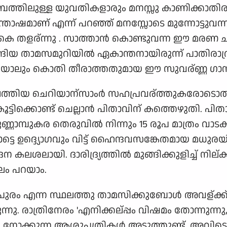
ുംബത്തിലുള്ള യുവതികളാരും മനസ്സു കാണിക്കാതിരുന
ോഷമാണ് എന്ന് പറഞ്ഞ് മനസ്സോടെ മുന്നോട്ടുവന്
കെ തളര്ന്നു . സാത്താന്‍ കൊണ്ടുവന്ന ഈ മരണ ചിന
്ങിയ താമസമുറിയില്‍ ഏകാന്തനായിരുന്ന് പാതിരാ
ാടിയാ‍ലും കൊതി തീരാത്തതുമായ ഈ സുവര്ണ്ണ ഗാന
െത്തിയ ചെറിയാന്സാംര്‍ സഹപ്രവര്ത്തുകരോടൊത്ത
ിക്കൊണ്ട് ചെല്ലാന്‍ പിതാവിന് കത്തെഴുതി. പി
 ചുണ്ണാമ്പുകര തെരുവില്‍ നിന്നും 15 രൂപ മാത്രം വാട
മ്പനാട്ടെ ഉദ്ദ്യൊഗവും വിട്ട് ഹൈന്ദവസങ്കേതമായ 
ന കലശലായി. ദാരിദ്ര്യത്തില്‍ മുങ്ങിക്കുളിച്ച് ന
ലം പറയാം.
യപുരം എന്ന സ്ഥലത്തു താമസിക്കുബോള്‍ അവള്ക
രുന്നു. രാത്രിനേരം 'എനിക്കല്പ്പം വിഷമം തോന്നുന
ോക്കുന്ന ആശുപത്രികള്‍ അടുത്തുണ്ട്. അവിടെങ്