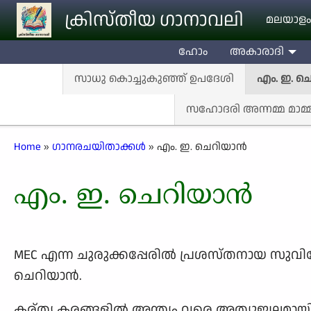
Skip to main content
ക്രിസ്തീയ ഗാനാവലി
മലയാളം
ഹോം
അകാരാദി
സാധു കൊച്ചുകുഞ്ഞ് ഉപദേശി
എം. ഇ. ചെ
സഹോദരി അന്നമ്മ മാമ്മ
Breadcrumb
Home
ഗാനരചയിതാക്കള്‍
എം. ഇ. ചെറിയാന്‍
എം. ഇ. ചെറിയാന്‍
MEC എന്ന ചുരുക്കപ്പേരില്‍ പ്രശസ്തനായ സുവിശ
ചെറിയാന്‍.
കര്തൃ കരങ്ങളില്‍ അന്ത്യം വരെ അത്യുജ്വലമാ