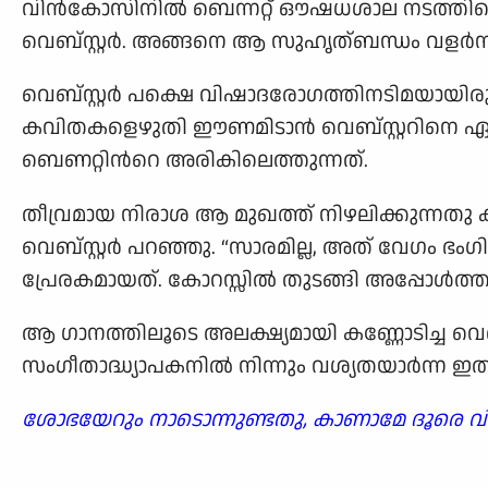
വിന്‍കോസിനില്‍ ബെന്നറ്റ് ഔഷധശാല നടത്തിക്
വെബ്സ്റ്റര്‍. അങ്ങനെ ആ സുഹൃത്ബന്ധം വളര്‍ന്
വെബ്സ്റ്റര്‍ പക്ഷെ വിഷാദരോഗത്തിനടിമയായിരുന്
കവിതകളെഴുതി ഈണമിടാന്‍ വെബ്സ്റ്ററിനെ ഏല്‍
ബെണറ്റിന്‍റെ അരികിലെത്തുന്നത്.
തീവ്രമായ നിരാശ ആ മുഖത്ത് നിഴലിക്കുന്നതു കണ്
വെബ്സ്റ്റര്‍ പറഞ്ഞു. “സാരമില്ല, അത് വേഗം
പ്രേരകമായത്. കോറസ്സില്‍ തുടങ്ങി അപ്പോള്‍ത്
ആ ഗാനത്തിലൂടെ അലക്ഷ്യമായി കണ്ണോടിച്ച വെബ്
സംഗീതാദ്ധ്യാപകനില്‍ നിന്നും വശ്യതയാര്‍ന്ന ഇത
ശോഭയേറും നാടൊന്നുണ്ടതു, കാണാമേ ദൂരെ വി