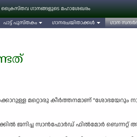
 ക്രൈസ്തവ ഗാനങ്ങളുടെ മഹാശേഖരം
പാട്ട് പുസ്തകം
ഗാനരചയിതാക്കള്‍
ഗാന സന്ദര്‍ഭ
്ടത്
കാറുള്ള മറ്റൊരു കീര്‍ത്തനമാണ് “ശോഭയേറും ന
കില്‍ ജനിച്ച സാന്‍ഫോര്‍ഡ് ഫില്‍മോര്‍ ബെന്നറ്റ്