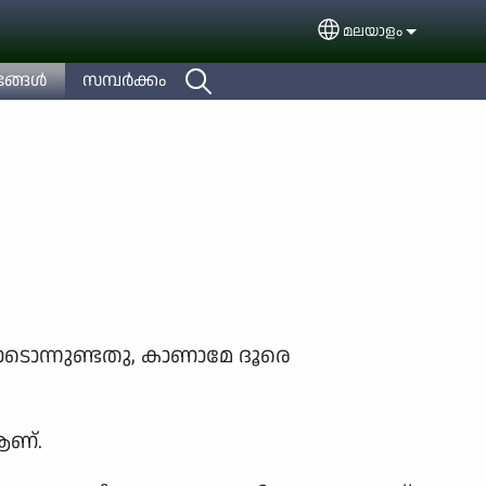
മലയാളം
Select your languag
ങ്ങള്‍
സമ്പര്‍ക്കം
ാടൊന്നുണ്ടതു, കാണാമേ ദൂരെ
 ആണ്.