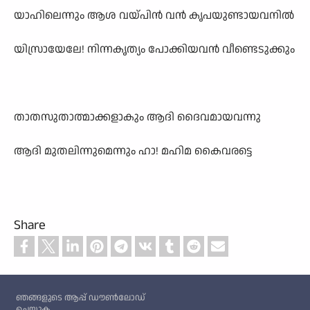
യാഹിലെന്നും ആശ വയ്പിൻ വൻ കൃപയുണ്ടായവനിൽ
യിസ്രായേലേ! നിന്നകൃത്യം പോക്കിയവൻ വീണ്ടെടുക്കും
താതസുതാത്മാക്കളാകും ആദി ദൈവമായവന്നു
ആദി മുതലിന്നുമെന്നും ഹാ! മഹിമ കൈവരട്ടെ
Share
Custom footer
ഞങ്ങളുടെ ആപ്പ് ഡൗൺലോഡ്
ചെയ്യുക