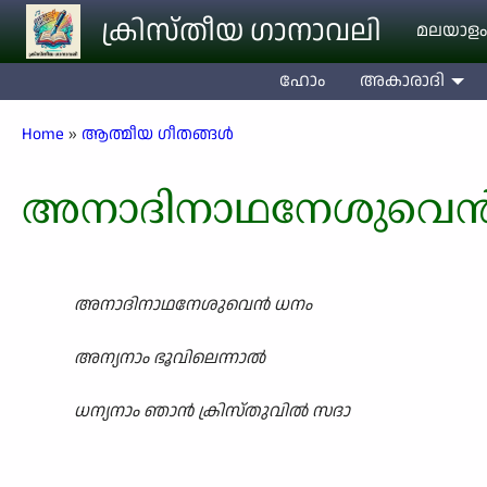
Skip to main content
ക്രിസ്തീയ ഗാനാവലി
മലയാളം
ഹോം
അകാരാദി
Breadcrumb
Home
ആത്മീയ ഗീതങ്ങൾ
അനാദിനാഥനേശുവെൻ
അനാദിനാഥനേശുവെൻ ധനം
അന്യനാം ഭൂവിലെന്നാൽ
ധന്യനാം ഞാൻ ക്രിസ്തുവിൽ സദാ