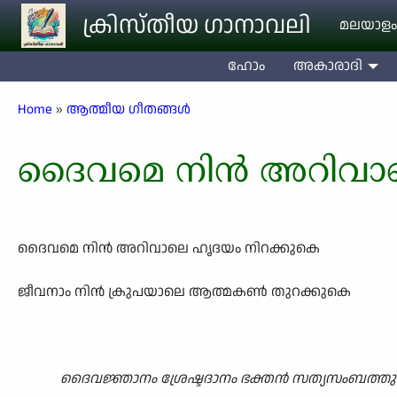
Skip to main content
ക്രിസ്തീയ ഗാനാവലി
മലയാളം
ഹോം
അകാരാദി
Breadcrumb
Home
ആത്മീയ ഗീതങ്ങൾ
ദൈവമെ നിൻ അറിവാ
ദൈവമെ നിൻ അറിവാലെ ഹൃദയം നിറക്കുകെ
ജീവനാം നിൻ ക്രുപയാലെ ആത്മകൺ തുറക്കുകെ
ദൈവജ്ഞാനം ശ്രേഷ്ടദാനം ഭക്തൻ സത്യസംബത്തു