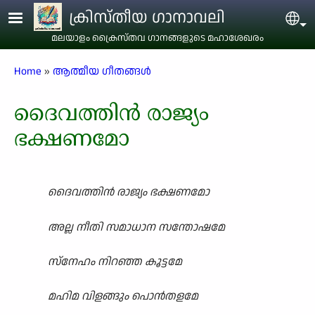
Skip to main content
ക്രിസ്തീയ ഗാനാവലി
Sel
മലയാളം ക്രൈസ്തവ ഗാനങ്ങളുടെ മഹാശേഖരം
Breadcrumb
Home
ആത്മീയ ഗീതങ്ങൾ
ദൈവത്തിൻ രാജ്യം
ഭക്ഷണമോ
ദൈവത്തിൻ രാജ്യം ഭക്ഷണമോ
അല്ല നീതി സമാധാന സന്തോഷമേ
സ്നേഹം നിറഞ്ഞ കൂട്ടമേ
മഹിമ വിളങ്ങും പൊൻതളമേ