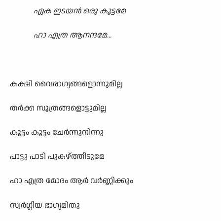
ഏക ഇടയൻ ഒരു കൂട്ടമേ
ഹാ എത്ര ആനന്ദമേ...
കക്ഷി വൈരാഗ്യങ്ങളൊന്നുമില്ല
തർക്ക സൂത്രങ്ങളൊട്ടുമില്ല
കൂട്ടം കൂട്ടം ചേർന്നുനിന്നു
പാട്ടു പാടി പുകഴ്ത്തീടുമേ
ഹാ എത്ര മോദം ആർ വർണ്ണിക്കും
സ്വർഗ്ഗീയ ഭാഗ്യമിതു