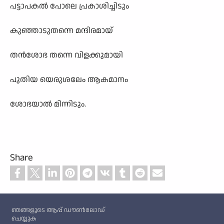
പട്ടാപകൽ പോലെ പ്രകാശിച്ചിടും
കുഞ്ഞാടുതന്നെ മന്ദിരമായ്
തൻശോഭ തന്നെ വിളക്കുമായി
പുതിയ യെരുശലേം ആകമാനം
ശോഭയാൽ മിന്നിടും.
Share
Custom footer
ഞങ്ങളുടെ ആപ്പ് ഡൗൺലോഡ്
ചെയ്യുക