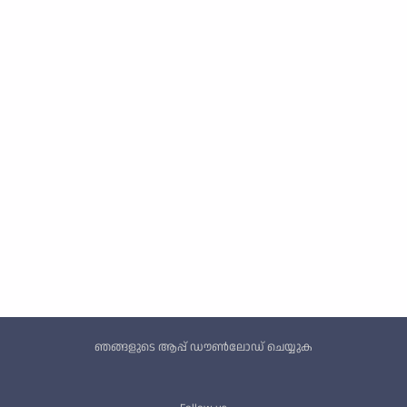
Custom footer
ഞങ്ങളുടെ ആപ്പ് ഡൗൺലോഡ് ചെയ്യുക