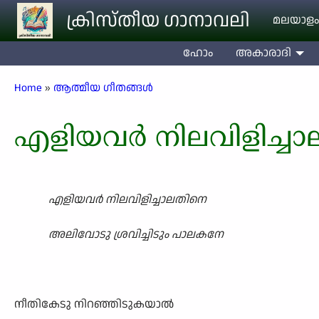
Skip to main content
ക്രിസ്തീയ ഗാനാവലി
മലയാളം
ഹോം
അകാരാദി
Breadcrumb
Home
ആത്മീയ ഗീതങ്ങൾ
എളിയവർ നിലവിളിച്ച
എളിയവർ നിലവിളിച്ചാലതിനെ
അലിവോടു ശ്രവിച്ചിടും പാലകനേ
നീതികേടു നിറഞ്ഞിടുകയാൽ