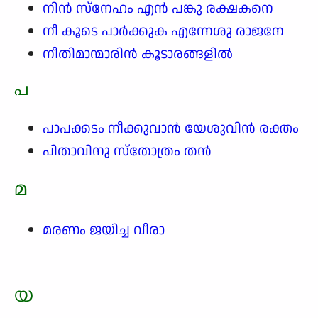
നിൻ സ്നേഹം എൻ പങ്കു രക്ഷകനെ
നീ കൂടെ പാർക്കുക എന്നേശു രാജനേ
നീതിമാന്മാരിൻ കൂടാരങ്ങളിൽ
പ
പാപക്കടം നീക്കുവാൻ യേശുവിൻ രക്തം
പിതാവിനു സ്തോത്രം തൻ
മ
മരണം ജയിച്ച വീരാ
യ