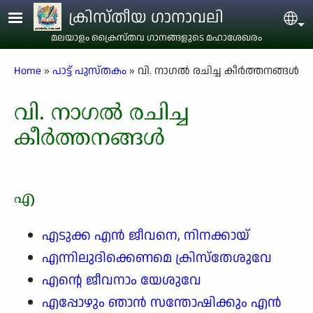
Skip to main content
ക്രിസ്തീയ ഗാനാവലി
Sel
മലയാളം ക്രൈസ്തവ ഗാനങ്ങളുടെ മഹാശേഖരം
Breadcrumb
Home
പാട്ട് പുസ്തകം
വി. നാഗൽ രചിച്ച കീർത്തനങ്ങൾ
വി. നാഗൽ രചിച്ച
കീർത്തനങ്ങൾ
എ
എടുക്ക എൻ ജീവനെ, നിനക്കായ്
എന്നിലുദിക്കെണമെ ക്രിസ്തേശുവേ
എന്റെ ജീവനാം യേശുവേ
എപ്പോഴും ഞാൻ സന്തോഷിക്കും എൻ