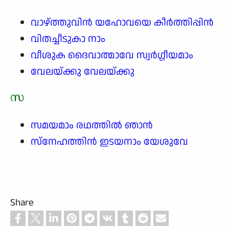
വാഴ്ത്തുവിൻ യഹോവയെ കീർത്തിപ്പിൻ
വിതച്ചീടുകാ നാം
വീശുക ദൈവാത്മാവേ സ്വർഗ്ഗീയമാം
വേലയ്ക്കു വേലയ്ക്കു
സ
സമയമാം രഥത്തിൽ ഞാൻ
സ്നേഹത്തിൻ ഇടയനാം യേശുവേ
Share