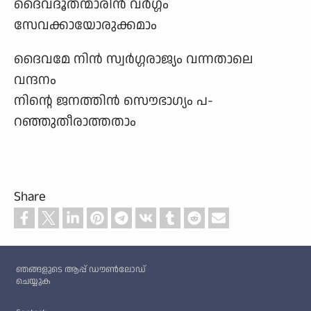
ദൈവദൂതന്മാരിൻ വർഗ്ഗം
സേവക്കായോരുക്കമാം
ദൈവമേ നിൻ സ്വർഗ്ഗരാജ്യം വന്നതാലെ
വന്ദനം
നിന്റെ ജനത്തിൻ സൌഭാഗ്യം പ-
റഞ്ഞുതീരാത്തതാം
Share
Custom footer
ഞങ്ങളുടെ ആപ്പ് ഡൗൺലോഡ്
ചെയ്യുക
Footer