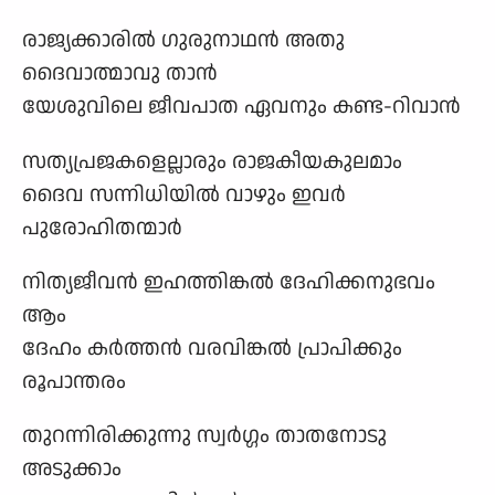
രാജ്യക്കാരിൽ ഗുരുനാഥൻ അതു
ദൈവാത്മാവു താൻ
യേശുവിലെ ജീവപാത ഏവനും കണ്ട-റിവാൻ
സത്യപ്രജകളെല്ലാരും രാജകീയകുലമാം
ദൈവ സന്നിധിയിൽ വാഴും ഇവർ
പുരോഹിതന്മാർ
നിത്യജീവൻ ഇഹത്തിങ്കൽ ദേഹിക്കനുഭവം
ആം
ദേഹം കർത്തൻ വരവിങ്കൽ പ്രാപിക്കും
രൂപാന്തരം
തുറന്നിരിക്കുന്നു സ്വർഗ്ഗം താതനോടു
അടുക്കാം