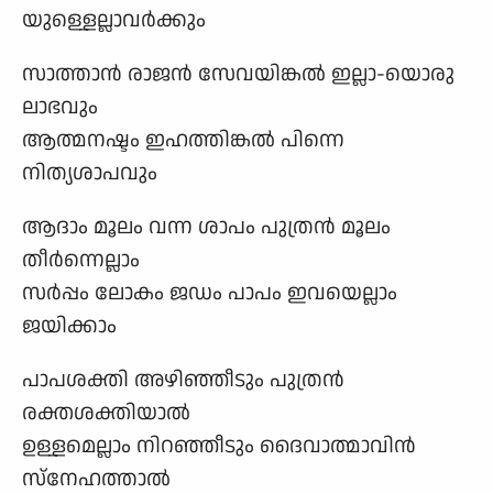
യുള്ളെല്ലാവർക്കും
സാത്താൻ രാജൻ സേവയിങ്കൽ ഇല്ലാ-യൊരു
ലാഭവും
ആത്മനഷ്ടം ഇഹത്തിങ്കൽ പിന്നെ
നിത്യശാപവും
ആദാം മൂലം വന്ന ശാപം പുത്രൻ മൂലം
തീർന്നെല്ലാം
സർപ്പം ലോകം ജഡം പാപം ഇവയെല്ലാം
ജയിക്കാം
പാപശക്തി അഴിഞ്ഞീടും പുത്രൻ
രക്തശക്തിയാൽ
ഉള്ളമെല്ലാം നിറഞ്ഞീടും ദൈവാത്മാവിൻ
സ്നേഹത്താൽ