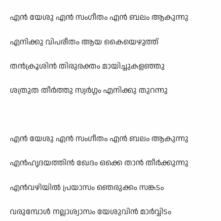
എൻ യേശു എൻ സംഗീതം എൻ ബലം ആകുന്നു
എനിക്കു വിപരീതം ആയ കൈയെഴുത്ത്
തൻക്രൂശിൻ തിരുരക്തം മായിച്ചുകളഞ്ഞു
ശത്രുത തീർത്തു സ്വർഗ്ഗം എനിക്കു തുറന്നു
എൻ യേശു എൻ സംഗീതം എൻ ബലം ആകുന്നു
എൻഹൃദയത്തിൻ ഖേദം ഒക്കെ താൻ തീർക്കുന്നു
എൻവഴിയിൽ പ്രയാസം ഞെരുക്കം സങ്കടം
വരുമ്പോൾ നല്ലാശ്വാസം യേശുവിൻ മാർവ്വിടം