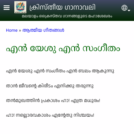
Skip to main content
ക്രിസ്തീയ ഗാനാവലി
Sel
മലയാളം ക്രൈസ്തവ ഗാനങ്ങളുടെ മഹാശേഖരം
Breadcrumb
Home
ആത്മീയ ഗീതങ്ങൾ
എൻ യേശു എൻ സംഗീതം
എൻ യേശു എൻ സംഗീതം എൻ ബലം ആകുന്നു
താൻ ജീവന്റെ കിരീടം എനിക്കു തരുന്നു
തൻമുഖത്തിൻ പ്രകാശം ഹാ! എത്ര മധുരം!
ഹാ! നല്ലൊരവകാശം എന്റേതു നിശ്ചയം!