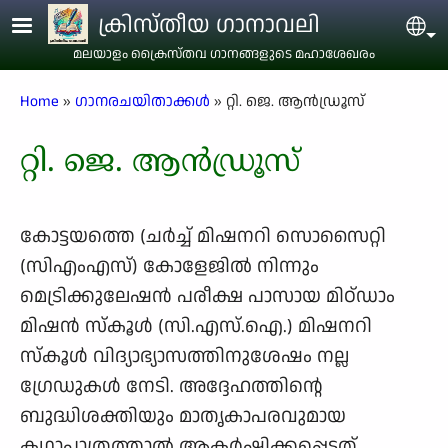
Skip to main content
ക്രിസ്തീയ ഗാനാവലി
Sel
മലയാളം ക്രൈസ്തവ ഗാനങ്ങളുടെ മഹാശേഖരം
Breadcrumb
Home
ഗാനരചയിതാക്കള്‍
റ്റി. ജെ. ആൻഡ്രൂസ്
റ്റി. ജെ. ആൻഡ്രൂസ്
കോട്ടയത്തെ (ചർച്ച് മിഷനറി സൊസൈറ്റി
(സിഎംഎസ്) കോളേജിൽ നിന്നും
മെട്രിക്കുലേഷൻ പരീക്ഷ പാസായ മിഠ്ഡാം
മിഷൻ സ്കൂൾ (സി.എസ്.ഐ.) മിഷനറി
സ്കൂൾ വിദ്യാഭ്യാസത്തിനുശേഷം നല്ല
ഗ്രേഡുകൾ നേടി. അദ്ദേഹത്തിന്റെ
ബുദ്ധിശക്തിയും മാതൃകാപരവുമായ
കഥാപാത്രത്താൽ ആകർഷിക്കപ്പെട്ടത്