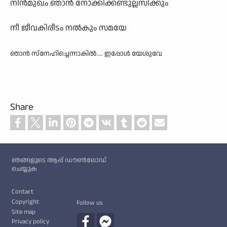
നിൻമുഖം ഞാൻ നോക്കിക്കണ്ടുല്ലസിക്കും
നീ ജീവകിരീടം നൽകും സമയേ
ഞാൻ സ്നേഹിച്ചെന്നാകിൽ.... ഇപ്പോൾ യേശുവേ
Share
Custom footer
ഞങ്ങളുടെ ആപ്പ് ഡൗൺലോഡ്
ചെയ്യുക
Footer
Contact
Copyright
Follow us
Site map
Privacy policy