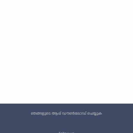
Custom footer
ഞങ്ങളുടെ ആപ്പ് ഡൗൺലോഡ് ചെയ്യുക