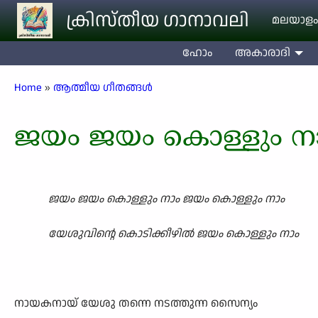
Skip to main content
ക്രിസ്തീയ ഗാനാവലി
മലയാളം
ഹോം
അകാരാദി
Breadcrumb
Home
ആത്മീയ ഗീതങ്ങൾ
ജയം ജയം കൊള്ളും നാ
ജയം ജയം കൊള്ളും നാം ജയം കൊള്ളും നാം
യേശുവിന്റെ കൊടിക്കീഴിൽ ജയം കൊള്ളും നാം
നായകനായ് യേശു തന്നെ നടത്തുന്ന സൈന്യം