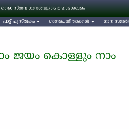
 ക്രൈസ്തവ ഗാനങ്ങളുടെ മഹാശേഖരം
പാട്ട് പുസ്തകം
ഗാനരചയിതാക്കള്‍
ഗാന സന്ദര്‍ഭ
ം ജയം കൊള്ളും നാം