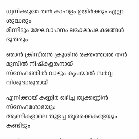
ധ്വനിക്കുമേ തൻ കാഹളം ഉയിർക്കും എല്ലാ
ശുദ്ധരും
മിന്നിടും മേഘവാഹനം ലക്ഷോപലക്ഷങ്ങൾ
ദൂതരും
ഞാൻ ക്രിസ്തൻ ക്രൂശിൻ രക്തത്താൽ തൻ
മുമ്പിൽ നിഷ്കളങ്കനായ്‌
സ്നേഹത്തിൽ വാഴും കൃപയാൽ സർവ്വ
വിശുദ്ധരുമായ്
എനിക്കായ് കണ്ണീർ ഒഴിച്ച തൃക്കണ്ണിൻ
സ്നേഹശോഭയും
ആണികളാലെ തുളച്ച തൃക്കൈകളേയും
കണ്ടീടും