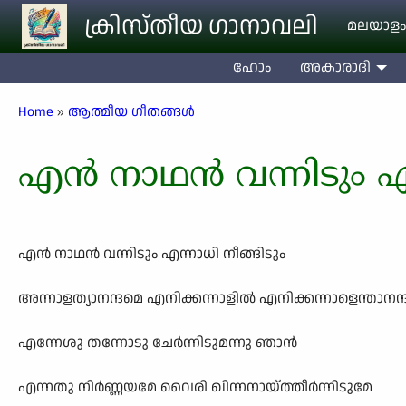
Skip to main content
ക്രിസ്തീയ ഗാനാവലി
മലയാളം
ഹോം
അകാരാദി
Breadcrumb
Home
ആത്മീയ ഗീതങ്ങൾ
എൻ നാഥൻ വന്നിടും എന
എൻ നാഥൻ വന്നിടും എന്നാധി നീങ്ങിടും
അന്നാളത്യാനന്ദമെ എനിക്കന്നാളിൽ എനിക്കന്നാളെന്താനന
എന്നേശു തന്നോടു ചേർന്നിടുമന്നു ഞാൻ
എന്നതു നിർണ്ണയമേ വൈരി ഖിന്നനായ്ത്തീർന്നിടുമേ