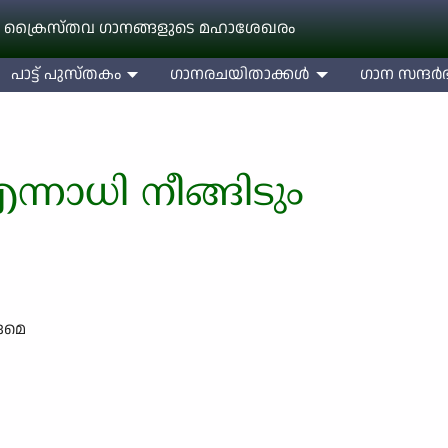
 ക്രൈസ്തവ ഗാനങ്ങളുടെ മഹാശേഖരം
പാട്ട് പുസ്തകം
ഗാനരചയിതാക്കള്‍
ഗാന സന്ദര്‍ഭ
്നാധി നീങ്ങിടും
്ദമെ