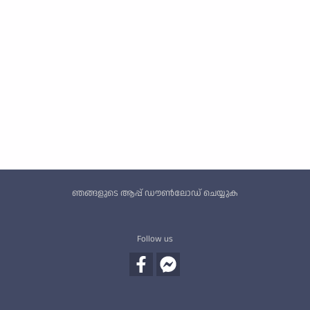
Custom footer
ഞങ്ങളുടെ ആപ്പ് ഡൗൺലോഡ് ചെയ്യുക
Follow us