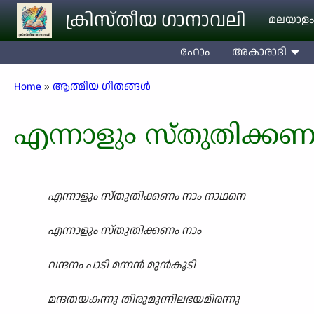
Skip to main content
ക്രിസ്തീയ ഗാനാവലി
മലയാളം
ഹോം
അകാരാദി
Breadcrumb
Home
ആത്മീയ ഗീതങ്ങൾ
എന്നാളും സ്തുതിക്ക
എന്നാളും സ്തുതിക്കണം നാം നാഥനെ
എന്നാളും സ്തുതിക്കണം നാം
വന്ദനം പാടി മന്നൻ മുൻകൂടി
മന്ദതയകന്നു തിരുമുന്നിലഭയമിരന്നു