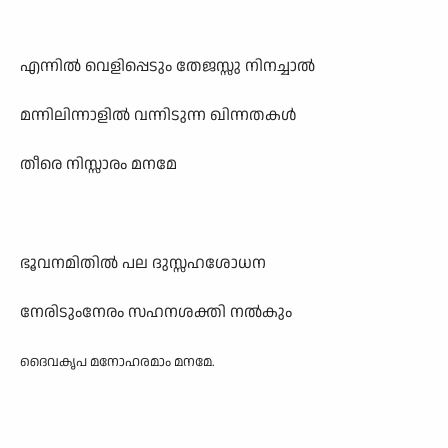
എന്നിൽ വെളിപ്പെടും തേജസ്സു നിനച്ചാൽ
മന്നിലിന്നാളിൽ വന്നിടുന്ന ഖിന്നതകൾ
തീരെ നിസ്സാരം മനമേ
ഭൂവനമിതിൽ പല ദുസ്സഹശോധന
നേരിടുംനേരം സഹനശക്തി നൽകും
ദൈവകൃപ മനോഹരമാം മനമേ.