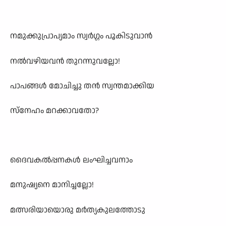
നമുക്കുപ്രാപ്യമാം സ്വർഗ്ഗം പൂകിടുവാൻ
നൽവഴിയവൻ തുറന്നുവല്ലോ!
പാപങ്ങൾ മോചിച്ചു തൻ സ്വന്തമാക്കിയ
സ്നേഹം മറക്കാവതോ?
ദൈവകൽപ്പനകൾ ലംഘിച്ചവനാം
മനുഷ്യനെ മാനിച്ചല്ലോ!
മത്സരിയായൊരു മർത്യകുലത്തോടു