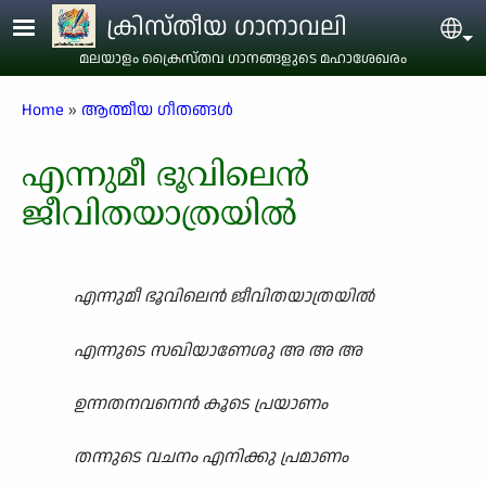
Skip to main content
ക്രിസ്തീയ ഗാനാവലി
Sel
മലയാളം ക്രൈസ്തവ ഗാനങ്ങളുടെ മഹാശേഖരം
Breadcrumb
Home
ആത്മീയ ഗീതങ്ങൾ
എന്നുമീ ഭൂവിലെൻ
ജീവിതയാത്രയിൽ
എന്നുമീ ഭൂവിലെൻ ജീവിതയാത്രയിൽ
എന്നുടെ സഖിയാണേശു അ അ അ
ഉന്നതനവനെൻ കൂടെ പ്രയാണം
തന്നുടെ വചനം എനിക്കു പ്രമാണം