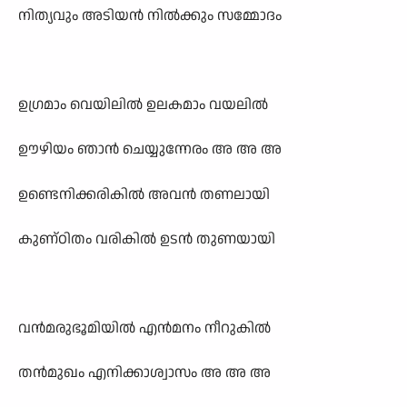
നിത്യവും അടിയൻ നിൽക്കും സമ്മോദം
ഉഗ്രമാം വെയിലിൽ ഉലകമാം വയലിൽ
ഊഴിയം ഞാൻ ചെയ്യുന്നേരം അ അ അ
ഉണ്ടെനിക്കരികിൽ അവൻ തണലായി
കുണ്ഠിതം വരികിൽ ഉടൻ തുണയായി
വൻമരുഭൂമിയിൽ എൻമനം നീറുകിൽ
തൻമുഖം എനിക്കാശ്വാസം അ അ അ