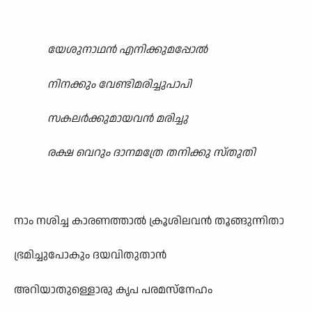
യേശുനാഥൻ എനിക്കുമപ്പോൽ
നിനക്കും വേണ്ടിമരിച്ചുപാപി
സകലർക്കുമായവൻ മരിച്ചു
രക്ഷ വെറും ദാനമത്രേ തനിക്കു സ്തുതി
നാം നശിച്ച കാരണത്താൽ ക്രൂശിലവൻ തൂങ്ങുന്നിതാ
ഭ്രമിച്ചുപോകും ദയവിതുതാൻ
അറിയാതുള്ളൊരു കൃപ പരമസ്നേഹം