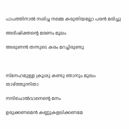
പാപത്തിനാൽ നശിച്ച നമ്മെ കരുതിയല്ലോ പരൻ മരിച്ചു
അഭിഷിക്തന്റെ മരണം മൂലം
അരുണൻ തന്നുടെ കരം മറച്ചിരുണ്ടു
സ്നേഹമുള്ള ക്രൂശു കണ്ടു ഞാനും മുഖം
താഴ്ത്തുന്നിതാ
നന്ദിചൊൽവാനെന്റെ മനം
ഉരുക്കണമെൻ കണ്ണുകളലിക്കണമേ