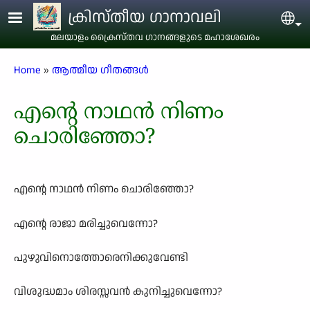
Skip to main content
ക്രിസ്തീയ ഗാനാവലി
Sel
മലയാളം ക്രൈസ്തവ ഗാനങ്ങളുടെ മഹാശേഖരം
Breadcrumb
Home
ആത്മീയ ഗീതങ്ങൾ
എന്റെ നാഥൻ നിണം
ചൊരിഞ്ഞോ?
എന്റെ നാഥൻ നിണം ചൊരിഞ്ഞോ?
എന്റെ രാജാ മരിച്ചുവെന്നോ?
പുഴുവിനൊത്തോരെനിക്കുവേണ്ടി
വിശുദ്ധമാം ശിരസ്സവൻ കുനിച്ചുവെന്നോ?