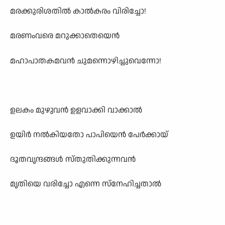
മരക്കുരിശതിൽ കാൽകരം വിരിച്ചോ!
മരണംവരെ മറുക്കാതെയെൻ
മഹാപാതകമവൻ ചുമന്നൊഴിച്ചുവെന്നോ!
ഉലകം മുഴുവൻ ഉളവാക്കി വാക്കാൽ
ഉയിർ നൽകിയതോ പാപിയെൻ പേർക്കായ്
ദൂതവൃന്ദങ്ങൾ സ്തുതിക്കുന്നവൻ
മൃതിയെ വരിച്ചോ എന്നെ സ്നേഹിച്ചതാൽ