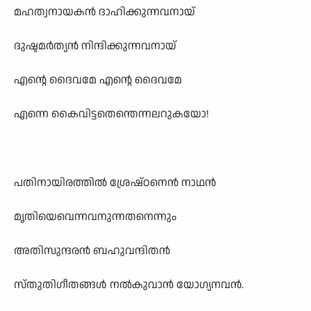
മഹത്വനായകൻ ദാഹിക്കുന്നവനായ്
ദുഷ്ടമർത്യൻ നിന്ദിക്കുന്നവനായ്
എന്റെ ദൈവമേ എന്റെ ദൈവമേ
എന്നെ കൈവിട്ടതെന്തെന്നലറുകയോ!
പതിനായിരത്തിൽ ശ്രേഷ്ഠനെൻ നാഥൻ
മൃതിയെവെന്നവനുന്നതനെന്നും
അതിസുന്ദരൻ ബഹുവന്ദിതൻ
സ്തുതിഗീതങ്ങൾ നൽകുവാൻ യോഗ്യനവൻ.