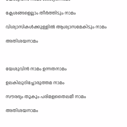
ക്ലേശങ്ങളെല്ലാം തീർത്തിടും നാമം
വിശ്വാസികൾക്കുള്ളിൽ ആശ്വാസമേകിടും നാമം
അതിശയനാമം
യേശുവിൻ നാമം ഉന്നതനാമം
ഉലകിലുദിച്ചോരുത്തമ നാമം
സൗരഭ്യം തൂകും പരിമളതൈലമീ നാമം
അതിശയനാമം