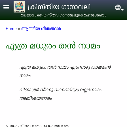
Skip to main content
ക്രിസ്തീയ ഗാനാവലി
Sel
മലയാളം ക്രൈസ്തവ ഗാനങ്ങളുടെ മഹാശേഖരം
Breadcrumb
Home
ആത്മീയ ഗീതങ്ങൾ
എത്ര മധുരം തൻ നാമം
എത്ര മധുരം തൻ നാമം എന്നേശു രക്ഷകൻ
നാമം
വിണ്മയർ വീണു വണങ്ങിടും വല്ലഭനാമം
അതിശയനാമം
യേശുവിൻ നാമം ശാശ്വതനാമം