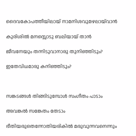
ദൈവകോപത്തീയിലായ് നാമനിശവുമഴലായ്‌വാൻ
കുരിശിൽ മനസ്സൊടു ബലിയായ് താൻ
ജീവനേയും തന്നിടുവാനാരു തുനിഞ്ഞിടും?
ഇതേവിധമാരു കനിഞ്ഞിടും?
സങ്കടങ്ങൾ തിങ്ങിടുമ്പോൾ സംഗീതം പാടാം
അവങ്കൽ സങ്കേതം തേടാം
ഭീതിയരുതെന്നോതിയരികിൽ മരുവുന്നവനെന്നും