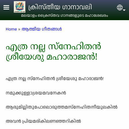
Skip to main content
ക്രിസ്തീയ ഗാനാവലി
Sel
മലയാളം ക്രൈസ്തവ ഗാനങ്ങളുടെ മഹാശേഖരം
Breadcrumb
Home
ആത്മീയ ഗീതങ്ങൾ
എത്ര നല്ല സ്നേഹിതൻ
ശ്രീയേശു മഹാരാജൻ!
എത്ര നല്ല സ്നേഹിതൻ ശ്രീയേശു മഹാരാജൻ!
നമുക്കുള്ളാശ്രയമവനേകൻ
ആരുമില്ലിതുപോലൊരുത്തമസ്നേഹിതനീയുലകിൽ
അവൻ പ്രിയമരികിലണഞ്ഞറികിൽ