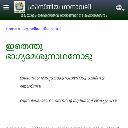
Skip to main content
ക്രിസ്തീയ ഗാനാവലി
Sel
മലയാളം ക്രൈസ്തവ ഗാനങ്ങളുടെ മഹാശേഖരം
Breadcrumb
Home
ആത്മീയ ഗീതങ്ങൾ
ഇതെന്തു
ഭാഗ്യമേശുനാഥനോടു
ഇതെന്തു ഭാഗ്യമേശുനാഥനോടു ചേർന്നു
ഞാനിതാ!
ഇത്ര ശ്രേഷ്ഠനാഥനെന്റെ മിത്രമായ് ഭവിച്ചു ഹാ!