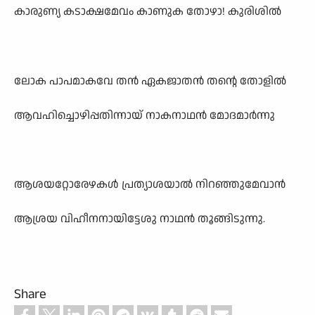
കാരുണ്യ കടാക്ഷമേവം കാണുക തോഴാ! കുരിശിൽ
ലോക പാപമാകവേ തൻ ഏകജാതൻ തന്റെ തോളിൽ
ആവഹിച്ചൊഴിപ്പതിന്നായ് നാകനാഥൻ മോദമാർന്നു
ആശയറ്റോരേഴകൾ പ്രത്യാശയാൽ നിറഞ്ഞുമേവാൻ
ആശ്രയ വിഹീനനായിട്ടേശു നാഥൻ തൂങ്ങിടുന്നു.
Share