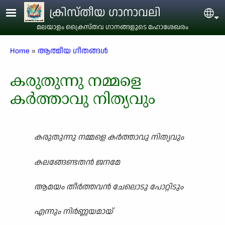
Skip to main content
ക്രിസ്തീയ ഗാനാവലി
Sel
മലയാളം ക്രൈസ്തവ ഗാനങ്ങളുടെ മഹാശേഖരം
Breadcrumb
Home
ആത്മീയ ഗീതങ്ങൾ
കരുതുന്നു നമ്മളെ
കർത്താവു നിത്യവും
കരുതുന്നു നമ്മളെ കർത്താവു നിത്യവും
കലങ്ങേണ്ടതൻ ജനമേ
ആമയം തീർത്തവൻ ചേലൊടു പോറ്റിടും
എന്നും നിർണ്ണയമായ്