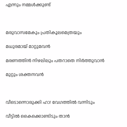
എന്നും നമ്മൾക്കുണ്ട്
മരുവാസമേകും പ്രതികൂലമെത്രയും
മധുരമായ് മാറ്റുമവൻ
മരണത്തിൻ നിഴലിലും പതറാതെ നിർത്തുവാൻ
മുറ്റും ശക്തനവൻ
വീടൊന്നൊരുക്കി ഹാ! വേഗത്തിൽ വന്നിടും
വീട്ടിൽ കൈക്കൊണ്ടിടും താൻ