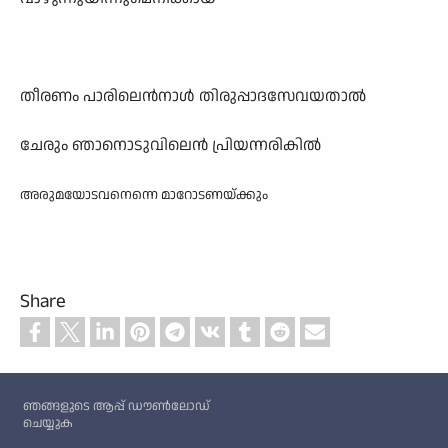
തീരണം പാരിലെൻനാൾ തിരുപ്പാദസേവയതാൽ
ചേരും ഞാനൊടുവിലെൻ പ്രിയന്നരികിൽ
അരുമയോടവനെന്നെ മാറോടണയ്ക്കും
Share
Custom footer
ഞങ്ങളുടെ ആപ്പ് ഡൗൺലോഡ്
ചെയ്യുക