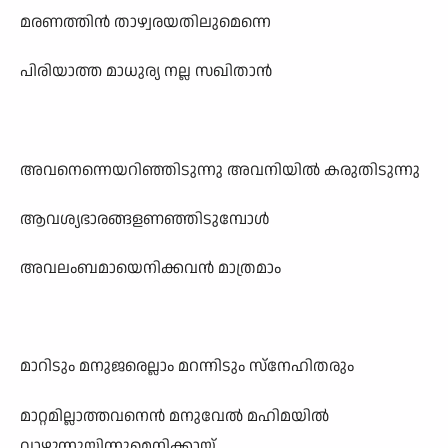
മരണത്തിൻ താഴ്വരയതിലുമെന്നെ
പിരിയാത്ത മാധുര്യ നല്ല സഖിതാൻ
അവനെന്നെയറിഞ്ഞിടുന്നു അവനിയിൽ കരുതിടുന്നു
ആവശ്യഭാരങ്ങളണഞ്ഞിടുമ്പോൾ
അവലംബമായെനിക്കവൻ മാത്രമാം
മാറിടും മനുജരെല്ലാം മറന്നിടും സ്നേഹിതരും
മാറ്റമില്ലാത്തവനെൻ മനുവേൽ മഹിമയിൽ
വാഴുന്നുയിന്നുമെനിക്കായ്