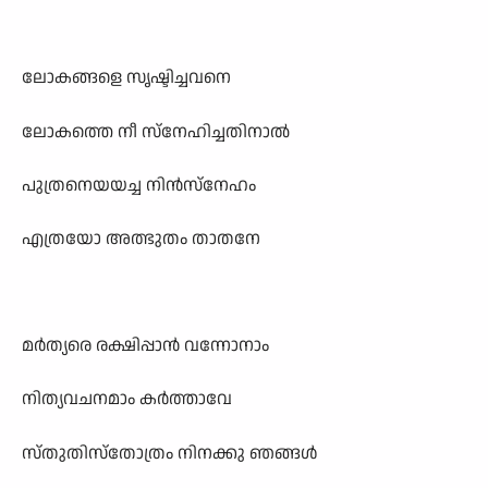
ലോകങ്ങളെ സൃഷ്ടിച്ചവനെ
ലോകത്തെ നീ സ്നേഹിച്ചതിനാൽ
പുത്രനെയയച്ച നിൻസ്നേഹം
എത്രയോ അത്ഭുതം താതനേ
മർത്യരെ രക്ഷിപ്പാൻ വന്നോനാം
നിത്യവചനമാം കർത്താവേ
സ്തുതിസ്തോത്രം നിനക്കു ഞങ്ങൾ