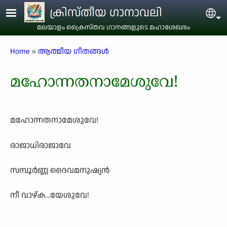
Skip to main content
ക്രിസ്തീയ ഗാനാവലി
Sel
മലയാളം ക്രൈസ്തവ ഗാനങ്ങളുടെ മഹാശേഖരം
Breadcrumb
Home
ആത്മീയ ഗീതങ്ങൾ
മഹോന്നതനാമേശുവേ!
മഹോന്നതനാമേശുവേ!
രാജാധിരാജാവേ
സമ്പൂർണ്ണ ദൈവമനുഷ്യൻ
നീ വാഴ്ക...യേശുവേ!