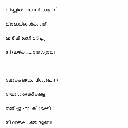
വിണ്ണിൽ പ്രധാനിയായ നീ
വിരോധികൾക്കായി
മന്നിലിറങ്ങി മരിച്ചു
നീ വാഴ്ക....... യേശുവേ!
ലോകം ജഡം പിശാചെന്ന
ഘോരവൈരികളെ
ജയിച്ചു ഹാ! കീഴടക്കി
നീ വാഴ്ക.....യേശുവേ!