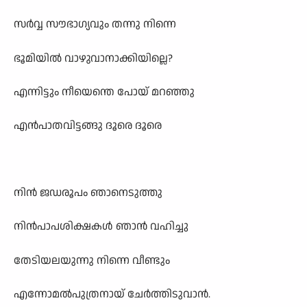
സർവ്വ സൗഭാഗ്യവും തന്നു നിന്നെ
ഭൂമിയിൽ വാഴുവാനാക്കിയില്ലെ?
എന്നിട്ടും നീയെന്തെ പോയ് മറഞ്ഞു
എൻപാതവിട്ടങ്ങു ദൂരെ ദൂരെ
നിൻ ജഡരൂപം ഞാനെടുത്തു
നിൻപാപശിക്ഷകൾ ഞാൻ വഹിച്ചു
തേടിയലയുന്നു നിന്നെ വീണ്ടും
എന്നോമൽപുത്രനായ് ചേർത്തിടുവാൻ.