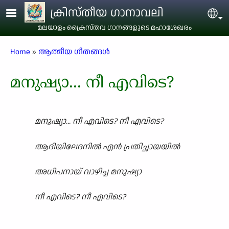
Skip to main content
ക്രിസ്തീയ ഗാനാവലി
Sel
മലയാളം ക്രൈസ്തവ ഗാനങ്ങളുടെ മഹാശേഖരം
Breadcrumb
Home
ആത്മീയ ഗീതങ്ങൾ
മനുഷ്യാ... നീ എവിടെ?
മനുഷ്യാ... നീ എവിടെ? നീ എവിടെ?
ആദിയിലേദനിൽ എൻ പ്രതിച്ഛായയിൽ
അധിപനായ് വാഴിച്ച മനുഷ്യാ
നീ എവിടെ? നീ എവിടെ?