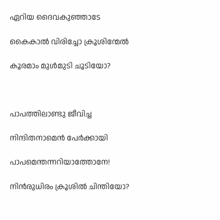
ഏറിയ ദൈവകുഞ്ഞാടേ
കൈകാൽ വിരിച്ചോ ക്രൂശിന്മേൽ
കൂരമാം മുൾമുടി ചൂടിയോ?
പാപത്തിലാണ്ടു ജീവിച്ച
നിന്ദിതനാമെൻ പേർക്കായി
പാപമെന്തന്നറിയാത്തോനേ!
നിൻരുധിരം ക്രൂശിൽ ചിന്തിയോ?