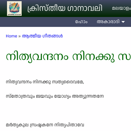
Skip to main content
ക്രിസ്തീയ ഗാനാവലി
മലയാളം
ഹോം
അകാരാദി
Breadcrumb
Home
ആത്മീയ ഗീതങ്ങൾ
നിത്യവന്ദനം നിനക്കു
നിത്യവന്ദനം നിനക്കു സത്യദൈവമേ,
സ്തോത്രവും ജയവും യോഗ്യം അത്യുന്നതനേ
മർത്യകുല സ്രഷ്ടകനേ നിത്യപിതാവേ