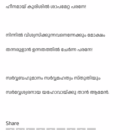
ഹീനമായ് കുരിശിൽ ശാപമേറ്റ പരനേ!
നിന്നിൽ വിശ്വസിക്കുന്നവനെന്നേക്കും മോക്ഷം
തന്നരുളാൻ ഉന്നതത്തിൽ ചേർന്ന പരനേ!
സർവ്വബഹുമാനം സർവ്വമഹത്വം സ്തുതിയും
സർവ്വേശ്വരനായ യഹോവായ്ക്കു താൻ ആമേൻ.
Share