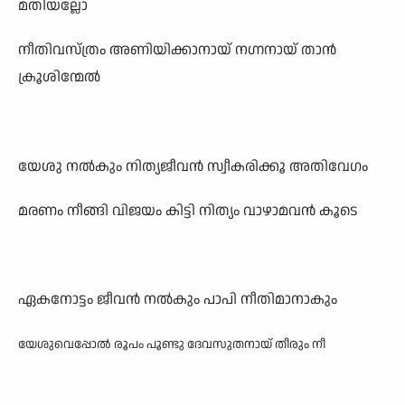
മതിയല്ലോ
നീതിവസ്ത്രം അണിയിക്കാനായ് നഗ്നനായ് താൻ
ക്രൂശിന്മേൽ
യേശു നൽകും നിത്യജീവൻ സ്വീകരിക്കൂ അതിവേഗം
മരണം നീങ്ങി വിജയം കിട്ടി നിത്യം വാഴാമവൻ കൂടെ
ഏകനോട്ടം ജീവൻ നൽകും പാപി നീതിമാനാകും
യേശുവെപ്പോൽ രൂപം പൂണ്ടു ദേവസുതനായ് തീരും നീ