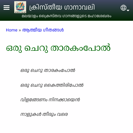
Skip to main content
ക്രിസ്തീയ ഗാനാവലി
Sel
മലയാളം ക്രൈസ്തവ ഗാനങ്ങളുടെ മഹാശേഖരം
Breadcrumb
Home
ആത്മീയ ഗീതങ്ങൾ
ഒരു ചെറു താരകംപോൽ
ഒരു ചെറു താരകംപോൽ
ഒരു ചെറു കൈത്തിരിപോൽ
വിളങ്ങേണം നിനക്കായെൻ
നാളുകൾ തീരും വരെ