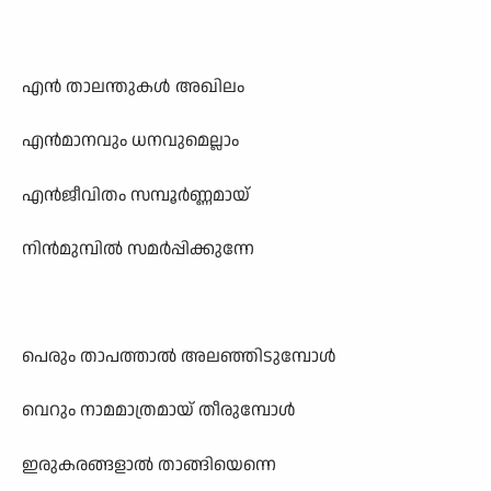
എൻ താലന്തുകൾ അഖിലം
എൻമാനവും ധനവുമെല്ലാം
എൻജീവിതം സമ്പൂർണ്ണമായ്
നിൻമുമ്പിൽ സമർപ്പിക്കുന്നേ
പെരും താപത്താൽ അലഞ്ഞിടുമ്പോൾ
വെറും നാമമാത്രമായ് തീരുമ്പോൾ
ഇരുകരങ്ങളാൽ താങ്ങിയെന്നെ