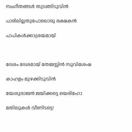
സംഗീതങ്ങൾ തുടങ്ങിടുവിൻ
പാരിലില്ലതുപോലൊരു രക്ഷകൻ
പാപികൾക്കാശ്രയമായ്
ദേശം ദേശമായ് തേജസ്സിൻ സുവിശേഷ
കാഹളം മുഴക്കിടുവിൻ
യേശുരാജൻ ജയിക്കട്ടെ യെരിഹോ
മതിലുകൾ വീണിടട്ടെ!