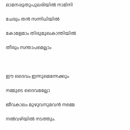
ഓമനപ്പുതുപുലരിയിൽ നാമിനി
ചേരും തൻ സന്നിധിയിൽ
കോമളമാം തിരുമുഖകാന്തിയിൽ
തീരും സന്താപമെല്ലാം
ഈ ദൈവം ഇന്നുമെന്നേക്കും
നമ്മുടെ ദൈവമല്ലോ
ജീവകാലം മുഴുവനുമവൻ നമ്മെ
നൽവഴിയിൽ നടത്തും.