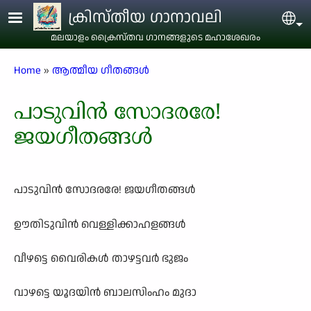
Skip to main content
ക്രിസ്തീയ ഗാനാവലി
Sel
മലയാളം ക്രൈസ്തവ ഗാനങ്ങളുടെ മഹാശേഖരം
Breadcrumb
Home
ആത്മീയ ഗീതങ്ങൾ
പാടുവിൻ സോദരരേ!
ജയഗീതങ്ങൾ
പാടുവിൻ സോദരരേ! ജയഗീതങ്ങൾ
ഊതിടുവിൻ വെള്ളിക്കാഹളങ്ങൾ
വീഴട്ടെ വൈരികൾ താഴട്ടവർ ഭുജം
വാഴട്ടെ യൂദയിൻ ബാലസിംഹം മുദാ