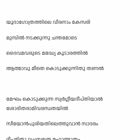
യൂദാഗോത്രത്തിലെ വീരനാം കേസരി
മുമ്പിൽ നടക്കുന്നു ചന്തമോടെ
ദൈവമവരുടെ മദ്ധ്യേ കൂടാരത്തിൽ
ആത്മാവു മീതെ കൊടുക്കുന്നിതു തണൽ
മേഘം കൊടുക്കുന്ന സ്വർഗ്ഗീയദീപ്തിയാൽ
ശോഭിതരാമിവരന്ധതയിൽ
സീയോൻപുരിയതിലെത്തുവാൻ സാദരം
ദീപമിതു വചസ്സത്രേ മഹാത്ഭുതം