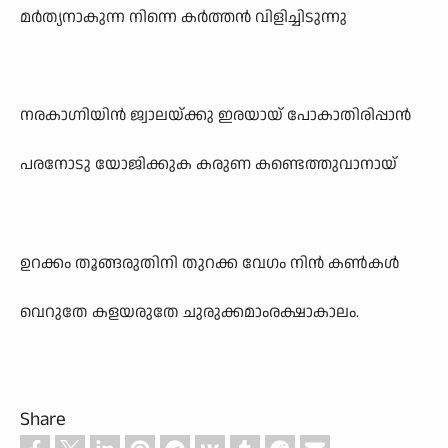
മർത്യനാകുന്ന നിന്നെ കർത്തൻ വിളിച്ചിടുന്നു
നരകാഗ്നിയിൻ ജ്വാലയ്ക്കു ഇരയായ് പോകാതിരിപ്പാൻ
പരനോടു യോജിക്കുക കരുണ കണ്ടെത്തുവാനായ്
ഉറക്കം തൂങ്ങരുതിനി തുറക്ക വേഗം നിൻ കൺകൾ
വെറുതേ കളയരുതേ ചുരുക്കമാംരക്ഷാകാലം.
Share