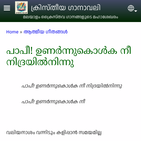
Skip to main content
ക്രിസ്തീയ ഗാനാവലി
Sel
മലയാളം ക്രൈസ്തവ ഗാനങ്ങളുടെ മഹാശേഖരം
Breadcrumb
Home
ആത്മീയ ഗീതങ്ങൾ
പാപീ! ഉണർന്നുകൊൾക നീ
നിദ്രയിൽനിന്നു
പാപീ! ഉണർന്നുകൊൾക നീ നിദ്രയിൽനിന്നു
പാപീ! ഉണർന്നുകൊൾക നീ
വലിയനാശം വന്നിടും കളിപ്പാൻ സമയമില്ല