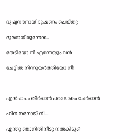
ദുഷ്ടനരനായ് ദൂഷണം ചെയ്തു
ദൂരമായിരുന്നേൻ...
തേടിയോ നീ എന്നെയും വൻ
ചേറ്റിൽ നിന്നുയർത്തിയോ നീ!
എൻപാപം തീർപ്പാൻ പരലോകം ചേർപ്പാൻ
ഹീന നരനായ് നീ....
എന്തു ഞാനിതിനീടു നൽകിടും?