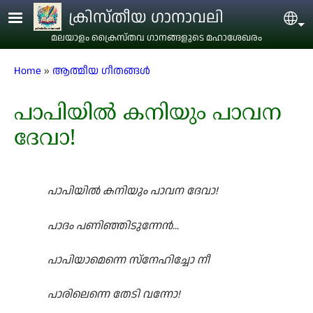
Skip to main content
ക്രിസ്തീയ ഗാനാവലി
Sel
മലയാളം ക്രൈസ്തവ ഗാനങ്ങളുടെ മഹാശേഖരം
Breadcrumb
Home
ആത്മീയ ഗീതങ്ങൾ
പാപിയിൽ കനിയും പാവന
ദേവാ!
പാപിയിൽ കനിയും പാവന ദേവാ!
പാദം പണിഞ്ഞിടുന്നേൻ...
പാപിയാമെന്നെ സ്നേഹിച്ചോ നീ
പാരിലെന്നെ തേടി വന്നോ!