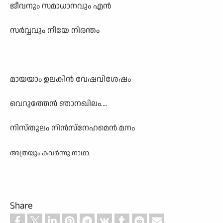
ജീവനും സമാധാനവും എൻ
സർവ്വവും നീയേ നിരന്തം
മായയാം ഉലകിൻ വേഷവിശേഷം
വെറുത്തേൻ ഞാനഖിലം....
നിസ്തുലം നിൻസ്നേഹമെൻ മനം
അത്രയും കവർന്നു നാഥാ.
Share