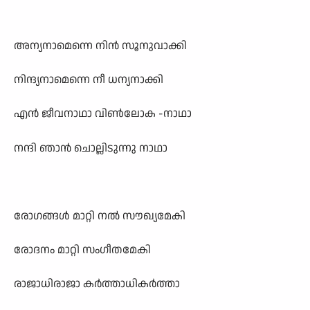
അന്യനാമെന്നെ നിൻ സൂനുവാക്കി
നിന്ദ്യനാമെന്നെ നീ ധന്യനാക്കി
എൻ ജീവനാഥാ വിൺലോക -നാഥാ
നന്ദി ഞാൻ ചൊല്ലിടുന്നു നാഥാ
രോഗങ്ങൾ മാറ്റി നൽ സൗഖ്യമേകി
രോദനം മാറ്റി സംഗീതമേകി
രാജാധിരാജാ കർത്താധികർത്താ