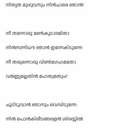
നിത്യത മുഴുവനും നിൻചാരെ ഞാൻ!
നീ തന്നോരു മൺകൂടാരമിതാ
നിൻസന്നിധൗ ഞാൻ ഇന്നേകിടുന്നേ
നീ തരുന്നൊരു വിൺഗേഹമതോ
വർണ്ണ്യമല്ലതിൻ മഹത്വമതും!!
ചൂടിടുവാൻ ഞാനും വെമ്പിടുന്നേ
നിൻ പൊൻകിരീടങ്ങളെൻ ശിരസ്സിൽ