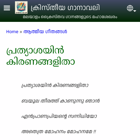
Skip to main content
ക്രിസ്തീയ ഗാനാവലി
Sel
മലയാളം ക്രൈസ്തവ ഗാനങ്ങളുടെ മഹാശേഖരം
Breadcrumb
Home
ആത്മീയ ഗീതങ്ങൾ
പ്രത്യാശയിൻ
കിരണങ്ങളിതാ
പ്രത്യാശയിൻ കിരണങ്ങളിതാ
ബയൂല തീരത്ത് കാണുന്നു ഞാൻ
എൻപ്രാണപ്രിയന്റെ സന്നിധിയോ
അതെത്ര മോഹനം മോഹനമേ !!