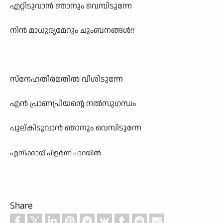
എറ്റിടുവാൻ ഞാനും വെമ്പിടുന്നേ
നിൻ മാധുര്യമേറും ചുംബനങ്ങൾ!!
സ്നേഹതീരമതിൽ വീശിടുന്നേ
എൻ പ്രാണപ്രിയന്റെ നൽസുഗന്ധം
പുല്കിടുവാൻ ഞാനും വെമ്പിടുന്നേ
എനിക്കായ്‌ പിളർന്ന പാറയിൽ
Share