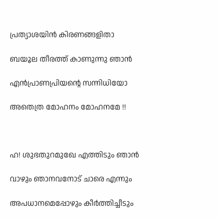
പ്രത്യാശയിൻ കിരണങ്ങളിതാ
ബയൂല തീരത്ത് കാണുന്നു ഞാൻ
എൻപ്രാണപ്രിയന്റെ സന്നിധിയോ
അതെത്ര മോഹനം മോഹനമേ !!
ഹ! ശുഭതുറമുഖേ എത്തിടും ഞാൻ
വാഴും ഞാനവനോട് ചാരെ എന്നും
അപധാനമെപ്പോഴും കീർത്തിച്ചീടും