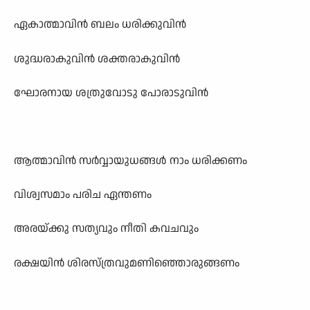
ഏകാത്മാവിൻ ബലം ധരിക്കുവിൻ
ശുദ്ധരാകുവിൻ ശക്തരാകുവിൻ
ഘോരനായ ശത്രുവോടു പോരാടുവിൻ
ആത്മാവിൻ സർവ്വായുധങ്ങൾ നാം ധരിക്കണം
വിശ്വസമാം പരിച ഏന്തണം
അരയ്ക്കു സത്യവും നീതി കവചവും
രക്ഷയിൻ ശിരസ്ത്രവുമണിഞ്ഞൊരുങ്ങണം