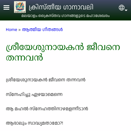
Skip to main content
ക്രിസ്തീയ ഗാനാവലി
Sel
മലയാളം ക്രൈസ്തവ ഗാനങ്ങളുടെ മഹാശേഖരം
Breadcrumb
Home
ആത്മീയ ഗീതങ്ങൾ
ശ്രീയേശുനായകൻ ജീവനെ
തന്നവൻ
ശ്രീയേശുനായകൻ ജീവനെ തന്നവൻ
സ്നേഹിച്ചു ഏഴയാമെന്നെ
ആ മഹൽ സ്നേഹത്തിനാഴമളന്നീടാൻ
ആരാലും സാദ്ധ്യമതാമോ?!