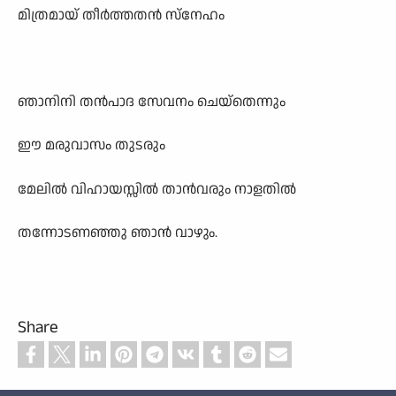
മിത്രമായ് തീർത്തതൻ സ്നേഹം
ഞാനിനി തൻപാദ സേവനം ചെയ്തെന്നും
ഈ മരുവാസം തുടരും
മേലിൽ വിഹായസ്സിൽ താൻവരും നാളതിൽ
തന്നോടണഞ്ഞു ഞാൻ വാഴും.
Share